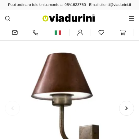
Puoi ordinare telefonicamente al 0541623760 - Email clienti@viadurini.it
Indietro
Prec
Succ
Applique Murale da Esterno in Ottone e
Rame Made in Italy - Spada