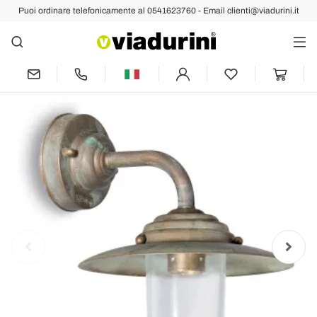
Puoi ordinare telefonicamente al 0541623760 - Email clienti@viadurini.it
Indietro
Prec
Succ
Applique da Esterno in Ottone Vintage,
Vetro Trasparente - Elfico