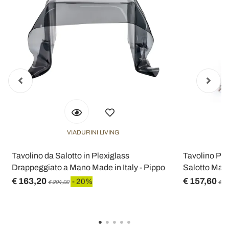
VIADURINI LIVING
Tavolino da Salotto in Plexiglass
Tavolino Ple
Drappeggiato a Mano Made in Italy - Pippo
Salotto Made
€ 163,20
€ 157,60
- 20%
€ 204,00
€ 19