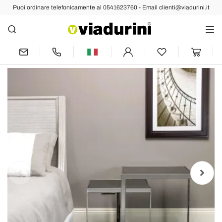
Puoi ordinare telefonicamente al 0541623760 - Email clienti@viadurini.it
Indietro
Prec
Succ
2 tavolini design moderno in acciaio con
piano in vetro Bubbi