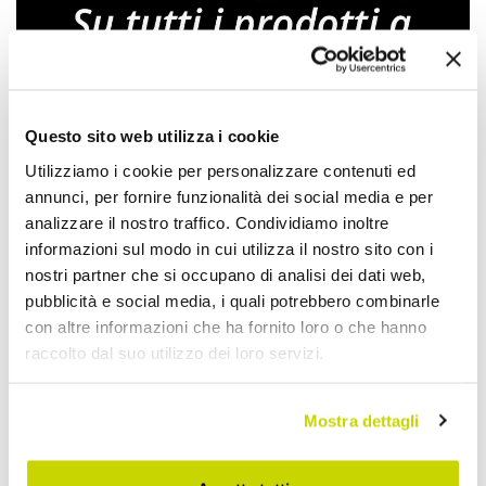
Questo sito web utilizza i cookie
Utilizziamo i cookie per personalizzare contenuti ed
Approfittane subito!
annunci, per fornire funzionalità dei social media e per
analizzare il nostro traffico. Condividiamo inoltre
informazioni sul modo in cui utilizza il nostro sito con i
nostri partner che si occupano di analisi dei dati web,
pubblicità e social media, i quali potrebbero combinarle
con altre informazioni che ha fornito loro o che hanno
raccolto dal suo utilizzo dei loro servizi.
Mostra dettagli