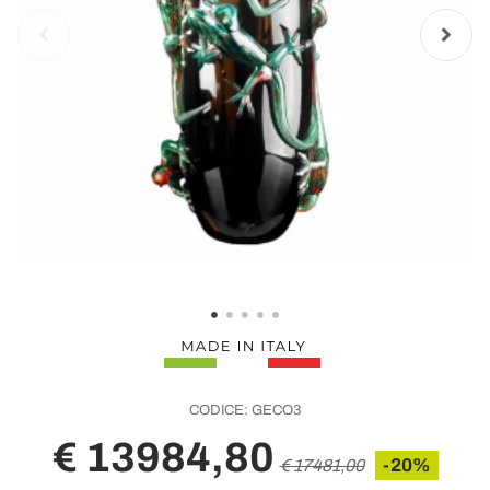
CODICE:
GECO3
€ 13984,80
-20%
€ 17481,00