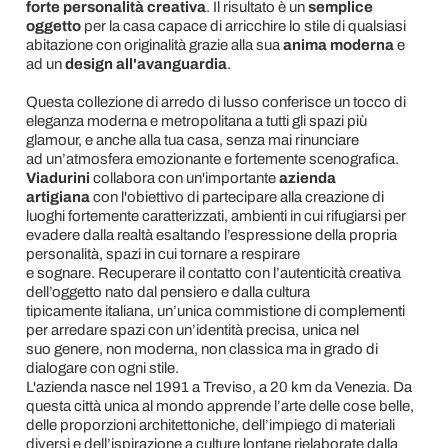
forte personalità creativa
. Il risultato è un
semplice
oggetto
per la casa capace di arricchire lo stile di qualsiasi
abitazione con originalità
grazie alla sua
anima moderna
e
ad un
design all'avanguardia
.
Questa collezione di arredo di lusso conferisce un tocco di
eleganza moderna e metropolitana a tutti gli spazi più
glamour, e anche alla tua casa, senza mai rinunciare
ad un’atmosfera emozionante e fortemente scenografica.
Viadurini
collabora con un'importante
azienda
artigiana
con l'obiettivo di partecipare alla creazione di
luoghi fortemente caratterizzati, ambienti in cui rifugiarsi per
evadere dalla realtà esaltando l’espressione della propria
personalità, spazi in cui tornare a respirare
e sognare. Recuperare il contatto con l’autenticità creativa
dell’oggetto nato dal pensiero e dalla cultura
tipicamente italiana, un’unica commistione di complementi
per arredare spazi con un’identità precisa, unica nel
suo genere, non moderna, non classica ma in grado di
dialogare con ogni stile.
L'azienda nasce nel 1991 a Treviso, a 20 km da Venezia. Da
questa città unica al mondo apprende l’arte delle cose belle,
delle proporzioni architettoniche, dell’impiego di materiali
diversi e dell’ispirazione a culture lontane rielaborate dalla