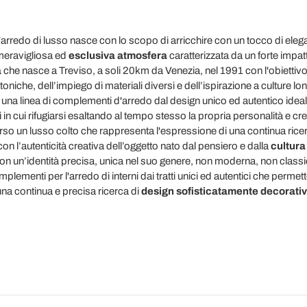
arredo di lusso nasce con lo scopo di arricchire con un tocco di el
meravigliosa ed
esclusiva atmosfera
caratterizzata da un forte impat
a
che nasce a Treviso, a soli 20km da Venezia, nel 1991 con l'obiettivo
toniche, dell’impiego di materiali diversi e dell’ispirazione a culture lo
 una linea di complementi d'arredo dal design unico ed autentico ideali 
i in cui rifugiarsi esaltando al tempo stesso la propria personalità e cr
erso un lusso colto che rappresenta l'espressione di una continua rice
con l’autenticità creativa dell’oggetto nato dal pensiero e dalla
cultura
on un’identità precisa, unica nel suo genere, non moderna, non classi
mplementi per l'arredo di interni dai tratti unici ed autentici che permet
una continua e precisa ricerca di
design sofisticatamente decorati