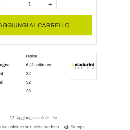
AGGIUNGI AL CARRELLO
resina
segna
6 / 8 settimane
m)
32
m)
32
231
Aggiungi alla Wish List
a tua opinione su questo prodotto
Stampa