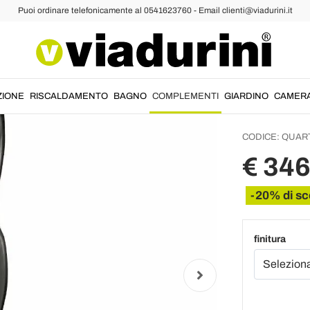
Puoi ordinare telefonicamente al 0541623760 - Email clienti@viadurini.it
Vaso pe
Finitur
Made in
ZIONE
RISCALDAMENTO
BAGNO
COMPLEMENTI
GIARDINO
CAMER
CODICE:
QUAR
€ 34
-20% di sc
finitura