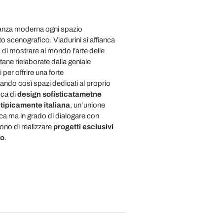
eganza moderna ogni spazio
to scenografico. Viadurini si affianca
 di mostrare al mondo l'arte delle
ntane rielaborate dalla geniale
per offrire una forte
eando così spazi dedicati al proprio
rca di
design sofisticatametne
 tipicamente italiana
, un’unione
ca ma in grado di dialogare con
tono di realizzare
progetti esclusivi
vo
.