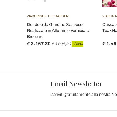
VIADURINI IN THE GARDEN
VIADURIN
uminio e
Dondolo da Giardino Sospeso
Cassapa
rel
Realizzato in Alluminio Verniciato -
Teak Na
Broccard
€ 2.167,20
€ 1.48
€ 3.096,00
- 30%
Email Newsletter
Iscriviti gratuitamente alla nostra N