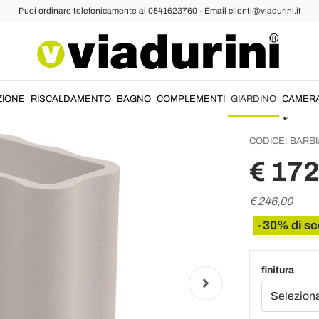
Puoi ordinare telefonicamente al 0541623760 - Email clienti@viadurini.it
Vaso da
Colora
Italy -
ZIONE
RISCALDAMENTO
BAGNO
COMPLEMENTI
GIARDINO
CAMER
CODICE:
BARBI
€ 172
€ 246,00
-30% di sc
finitura