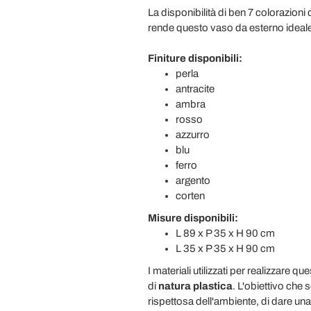
La disponibilità di ben 7 colorazioni d
rende questo vaso da esterno ideale p
Finiture disponibili:
perla
antracite
ambra
rosso
azzurro
blu
ferro
argento
corten
Misure disponibili:
L 89 x P 35 x H 90 cm
L 35 x P 35 x H 90 cm
I materiali utilizzati per realizzare 
di
natura plastica
. L'obiettivo che
rispettosa dell'ambiente, di dare una 