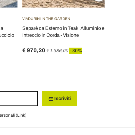
VIADURINI IN THE GARDEN
VIADURINI IN
 a
Separè da Esterno in Teak, Alluminio e
Carrello da 
ucciolo
Intreccio in Corda - Visione
Resin Wood 
€ 970,20
€ 203,70
€ 1.386,00
- 30%
Iscriviti
personali (
Link
)