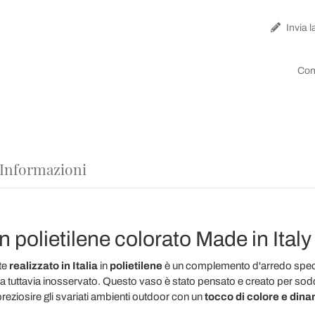
Invia l
Con
 Informazioni
n polietilene colorato Made in Italy
te
realizzato in
Italia
in
polietilene
è un
complemento d'arredo speciale
tuttavia inosservato. Questo vaso è stato pensato e creato per soddisf
reziosire gli svariati ambienti outdoor con un
tocco di colore e din