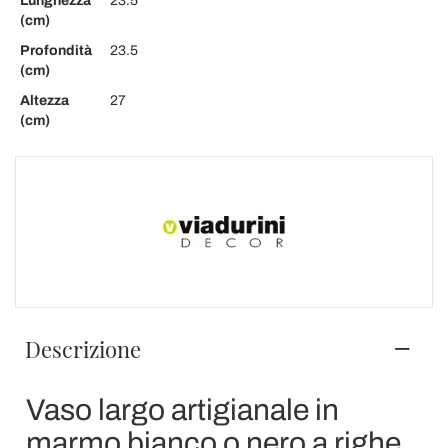
Lunghezza
23.5
(cm)
Profondità
23.5
(cm)
Altezza
27
(cm)
Descrizione
Vaso largo artigianale in
marmo bianco o nero a righe