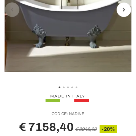
CODICE:
NADINE
€ 7158,40
-20%
€ 8948,00