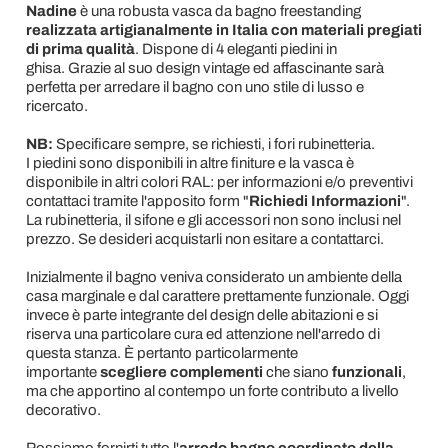
Nadine
è una robusta vasca da bagno freestanding
realizzata artigianalmente in Italia con materiali pregiati
di prima qualità
. Dispone di 4 eleganti piedini in
ghisa. Grazie al suo design vintage ed affascinante sarà
perfetta per arredare il bagno con uno stile di lusso e
ricercato.
NB:
Specificare sempre, se richiesti, i fori rubinetteria.
I piedini sono disponibili in altre finiture e la vasca è
disponibile in altri colori RAL: per informazioni e/o preventivi
contattaci tramite l'apposito form "
Richiedi Informazioni
".
La rubinetteria, il sifone e gli accessori non sono inclusi nel
prezzo. Se desideri acquistarli non esitare a contattarci.
Inizialmente il bagno veniva considerato un ambiente della
casa marginale e dal carattere prettamente funzionale. Oggi
invece è parte integrante del design delle abitazioni e si
riserva una particolare cura ed attenzione nell'arredo di
questa stanza. È pertanto particolarmente
importante
scegliere
complementi
che siano
funzionali
,
ma che apportino al contempo un forte contributo a livello
decorativo.
Possiamo fornirti tutto l'
arredo bagno coordinato della