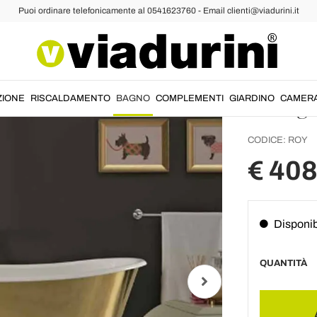
Puoi ordinare telefonicamente al 0541623760 - Email clienti@viadurini.it
Vasca d
copert
vintag
ZIONE
RISCALDAMENTO
BAGNO
COMPLEMENTI
GIARDINO
CAMER
CODICE:
ROY
€ 40
Disponib
QUANTITÀ