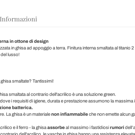
 Informazioni
rna in ottone di design
zata in ghisa ad appoggio a terra. Finitura interna smaltata al titani
 del lusso!
 ghisa smaltate? Tantissimi!
isa smaltata al contrario dell'acrilico è una soluzione green.
ti dove i requisiti di igiene, durata e prestazione assumono la massima
zione batterica.
are. La ghisa è un materiale
non infiammabile
che non emette alcun ga
rilico e il ferro - la ghisa
assorbe
al massimo i fastidiosi
rumori
dell’
contrario dell'acrilico, le vasche in ghisa hanno una resistenza elevata a 