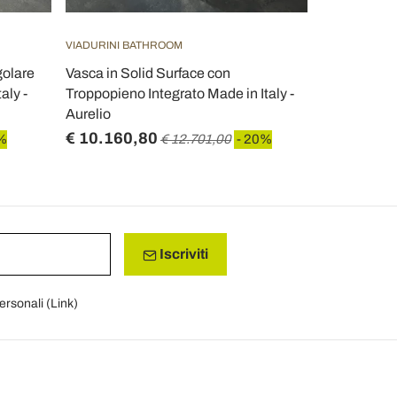
VIADURINI BATHROOM
golare
Vasca in Solid Surface con
aly -
Troppopieno Integrato Made in Italy -
Aurelio
€ 10.160,80
%
€ 12.701,00
- 20%
Iscriviti
personali (
Link
)