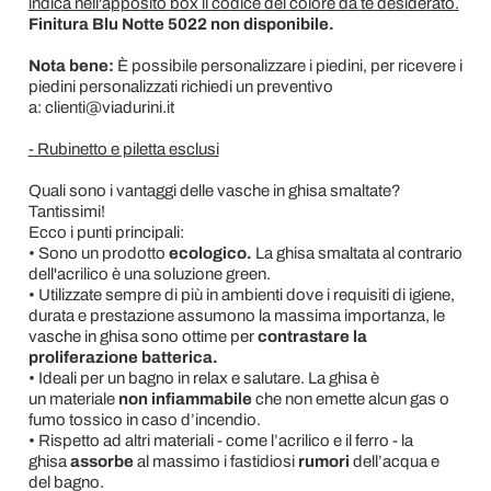
indica nell'apposito box il codice del colore da te desiderato.
Finitura Blu Notte 5022 non disponibile.
Nota bene:
È possibile personalizzare i piedini, per ricevere i
piedini personalizzati richiedi un preventivo
a: clienti@viadurini.it
- Rubinetto e piletta esclusi
Quali sono i vantaggi delle vasche in ghisa smaltate?
Tantissimi!
Ecco i punti principali:
• Sono un prodotto
ecologico.
La ghisa smaltata al contrario
dell'acrilico è una soluzione green.
• Utilizzate sempre di più in ambienti dove i requisiti di igiene,
durata e prestazione assumono la massima importanza, le
vasche in ghisa sono ottime per
contrastare la
proliferazione batterica.
• Ideali per un bagno in relax e salutare. La ghisa è
un materiale
non infiammabile
che non emette alcun gas o
fumo tossico in caso d’incendio.
• Rispetto ad altri materiali - come l’acrilico e il ferro - la
ghisa
assorbe
al massimo i fastidiosi
rumori
dell’acqua e
del bagno.