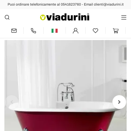
Puoi ordinare telefonicamente al 0541623760 - Email clienti@viadurini.it
Indietro
Prec
Succ
Vasca da bagno freestanding in ghisa
con piedini vintage Hall