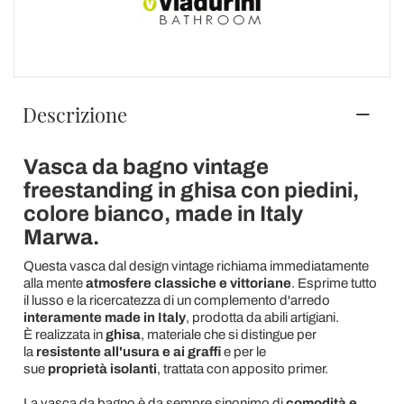
Descrizione
Vasca da bagno vintage
freestanding in ghisa con piedini,
colore bianco, made in Italy
Marwa.
Questa vasca dal design vintage richiama immediatamente
alla mente
atmosfere classiche
e vittoriane
. Esprime tutto
il lusso e la ricercatezza di un complemento d'arredo
interamente made in Italy
, prodotta da abili artigiani.
È realizzata in
ghisa
, materiale che si distingue per
la
resistente all'usura e ai graffi
e per le
sue
proprietà isolanti
, trattata con apposito primer.
La vasca da bagno è da sempre sinonimo di
comodità e