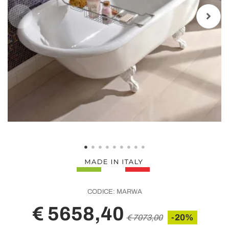
CODICE:
MARWA
€ 5658,40
-20%
€ 7073,00