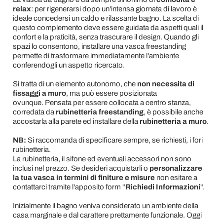
relax
: per rigenerarsi dopo un'intensa giornata di lavoro è
ideale concedersi un caldo e rilassante bagno. La scelta di
questo complemento deve essere guidata da aspetti quali il
confort e la praticità, senza trascurare il design. Quando gli
spazi lo consentono, installare una vasca freestanding
permette di trasformare immediatamente l'ambiente
conferendogli un aspetto ricercato.
Si tratta di un elemento autonomo, che
non necessita di
fissaggi a muro
, ma può essere posizionata
ovunque. Pensata per essere collocata a centro stanza,
corredata da
rubinetteria
freestanding
, è possibile anche
accostarla alla parete ed installare della
rubinetteria
a muro
.
NB:
Si raccomanda di specificare sempre, se richiesti, i fori
rubinetteria.
La rubinetteria, il sifone ed eventuali accessori non sono
inclusi nel prezzo. Se desideri acquistarli o
personalizzare
la tua vasca in termini di finiture e misure
non esitare a
contattarci tramite l'apposito form "
Richiedi
Informazioni
".
Inizialmente il bagno veniva considerato un ambiente della
casa marginale e dal carattere prettamente funzionale. Oggi