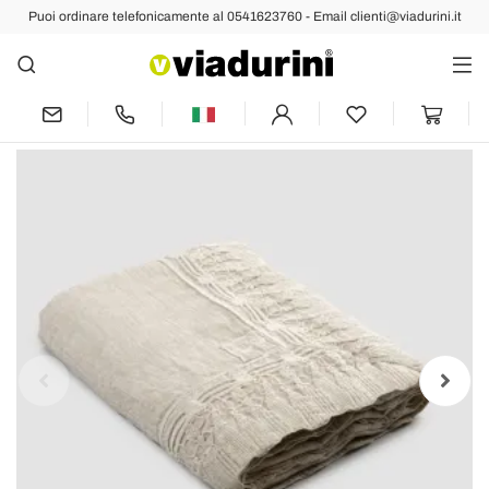
Puoi ordinare telefonicamente al 0541623760 - Email clienti@viadurini.it
Indietro
Prec
Succ
Tovaglia in Lino Beige Rettangolare con
Cornice Pizzo Nappine di Lusso - Zippel