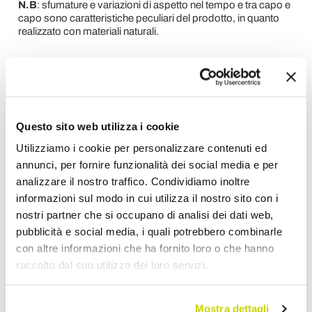
N.B
: sfumature e variazioni di aspetto nel tempo e tra capo e
capo sono caratteristiche peculiari del prodotto, in quanto
realizzato con materiali naturali.
Richiedi Informazioni
Opinione dei clienti
Questo sito web utilizza i cookie
Utilizziamo i cookie per personalizzare contenuti ed
annunci, per fornire funzionalità dei social media e per
Devi accedere per poter scrivere la tua opinione.
analizzare il nostro traffico. Condividiamo inoltre
informazioni sul modo in cui utilizza il nostro sito con i
nostri partner che si occupano di analisi dei dati web,
pubblicità e social media, i quali potrebbero combinarle
con altre informazioni che ha fornito loro o che hanno
Aggiungi alla Wish List
raccolto dal suo utilizzo dei loro servizi.
Invia la tua opinione su questo prodotto
Stampa
Mostra dettagli