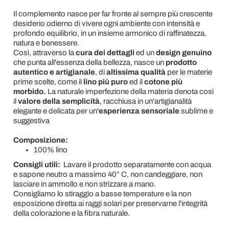
Il complemento nasce per far fronte al sempre più crescente
desiderio odierno di vivere ogni ambiente con intensità e
profondo equilibrio, in un insieme armonico di raffinatezza,
natura e benessere.
Così, attraverso la
cura dei dettagli
ed un
design genuino
che punta all'essenza della bellezza, nasce un
prodotto
autentico e artigianale
, di
altissima qualità
per le materie
prime scelte, come il
lino più puro
ed il
cotone più
morbido.
La naturale imperfezione della materia denota così
il
valore della semplicità
, racchiusa in un'artigianalità
elegante e delicata per un'
esperienza sensoriale
sublime e
suggestiva
Composizione:
100% lino
Consigli utili:
Lavare il prodotto separatamente con acqua
e sapone neutro a massimo 40° C, non candeggiare, non
lasciare in ammollo e non strizzare a mano.
Consigliamo lo stiraggio a basse temperature e la non
esposizione diretta ai raggi solari per preservarne l'integrità
della colorazione e la fibra naturale.