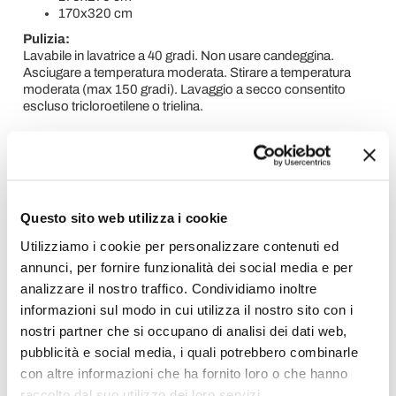
170x320 cm
Pulizia:
Lavabile in lavatrice a 40 gradi. Non usare candeggina.
Asciugare a temperatura moderata. Stirare a temperatura
moderata (max 150 gradi). Lavaggio a secco consentito
escluso tricloroetilene o trielina.
Contattaci per ulteriori informazioni o per un preventivo
tramite l'apposito form "
Richiedi informazioni
".
Richiedi Informazioni
Questo sito web utilizza i cookie
Utilizziamo i cookie per personalizzare contenuti ed
Opinione dei clienti
annunci, per fornire funzionalità dei social media e per
analizzare il nostro traffico. Condividiamo inoltre
informazioni sul modo in cui utilizza il nostro sito con i
Devi accedere per poter scrivere la tua opinione.
nostri partner che si occupano di analisi dei dati web,
pubblicità e social media, i quali potrebbero combinarle
con altre informazioni che ha fornito loro o che hanno
raccolto dal suo utilizzo dei loro servizi.