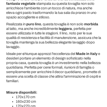
fantasia vegetale
stampata su questa tovaglia non solo
arricchisce l'ambiente con un tocco di natura, ma anche
eleva ogni pasto trasformando la tua sala da pranzo in uno
spazio accogliente e stiloso.
Realizzata in
puro lino
, questa tovaglia è non solo
morbida
al tatto, ma anche incredibilmente
leggera
, perfetta per
essere utilizzata in tutte le stagioni. Il lino, noto per le sue
qualità di resistenza e facilità di manutenzione, assicura che la
tovaglia mantenga la sua bellezza elegante lavaggio dopo
lavaggio.
Ideale per
c
hiunque apprezzi l'eccellenza del
Made in Italy
e
desideri portare un elemento di design sofisticato nella
propria casa, questa tovaglia è un investimento nella bellezza
quotidiana. Perfetta per cene formali, riunioni di famiglia o
semplicemente per arricchire il decor quotidiano, promette di
essere una scelta di classe che attira l'ammirazione di ospiti e
familiari.
Misure disponibili:
170x170 cm
160x230 cm
170x270 cm