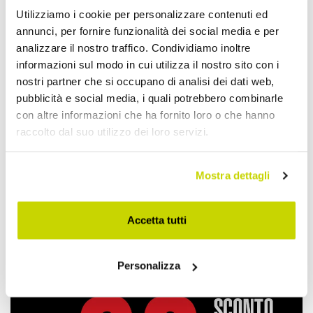
Utilizziamo i cookie per personalizzare contenuti ed
annunci, per fornire funzionalità dei social media e per
Devi accedere per poter scrivere la tua opinione.
analizzare il nostro traffico. Condividiamo inoltre
informazioni sul modo in cui utilizza il nostro sito con i
nostri partner che si occupano di analisi dei dati web,
pubblicità e social media, i quali potrebbero combinarle
con altre informazioni che ha fornito loro o che hanno
Aggiungi alla Wish List
raccolto dal suo utilizzo dei loro servizi.
Invia la tua opinione su questo prodotto
Stampa
Mostra dettagli
Condividi
Accetta tutti
Plafoniere Vintage
Personalizza