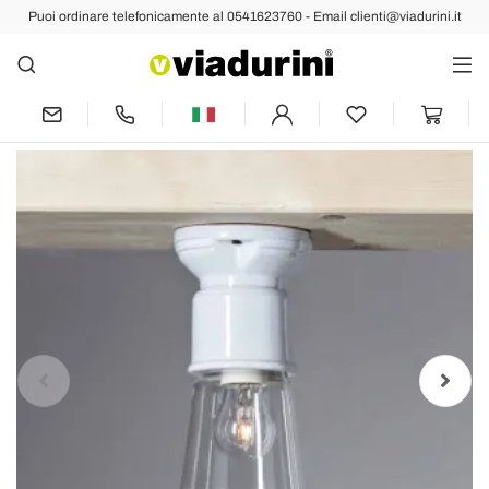
Puoi ordinare telefonicamente al 0541623760 - Email clienti@viadurini.it
Indietro
Prec
Succ
Toscot Novecento plafoniera da soffitto
moderna in terracotta e vetro