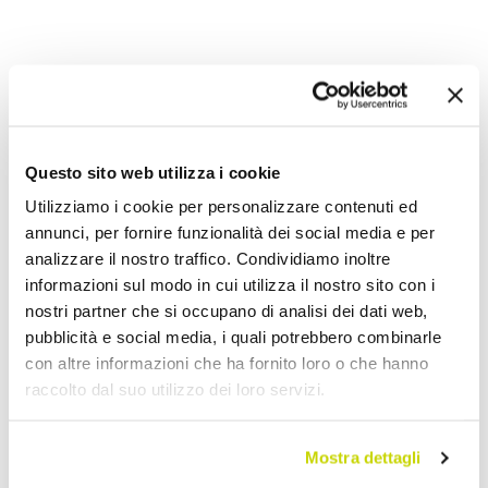
Aggiungi alla Wish List
Invia la tua opinione su questo prodotto
Stampa
Questo sito web utilizza i cookie
Condividi
Utilizziamo i cookie per personalizzare contenuti ed
annunci, per fornire funzionalità dei social media e per
analizzare il nostro traffico. Condividiamo inoltre
Termoarredo Elettrico
informazioni sul modo in cui utilizza il nostro sito con i
nostri partner che si occupano di analisi dei dati web,
pubblicità e social media, i quali potrebbero combinarle
con altre informazioni che ha fornito loro o che hanno
raccolto dal suo utilizzo dei loro servizi.
Mostra dettagli