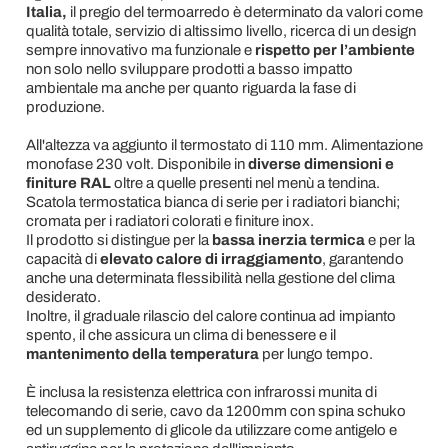
Italia
,
il pregio del termoarredo è determinato da valori come
qualità totale, servizio di altissimo livello, ricerca di un design
sempre innovativo ma funzionale e
rispetto per l’ambiente
non solo nello sviluppare prodotti a basso impatto
ambientale ma anche per quanto riguarda la fase di
produzione.
All'altezza va aggiunto il termostato di 110 mm. Alimentazione
monofase 230 volt. Disponibile in
diverse dimensioni e
finiture RAL
oltre a quelle presenti nel menù a tendina.
Scatola termostatica bianca di serie per i radiatori bianchi;
cromata per i radiatori colorati e finiture inox.
Il prodotto si distingue per la
bassa inerzia termica
e per la
capacità di
elevato calore di irraggiamento
, garantendo
anche una determinata flessibilità nella gestione del clima
desiderato.
Inoltre, il graduale rilascio del calore continua ad impianto
spento, il che assicura un clima di benessere e il
mantenimento della temperatura
per lungo tempo.
È inclusa la resistenza elettrica con infrarossi munita di
telecomando di serie, cavo da 1200mm con spina schuko
ed un supplemento di glicole da utilizzare come antigelo e