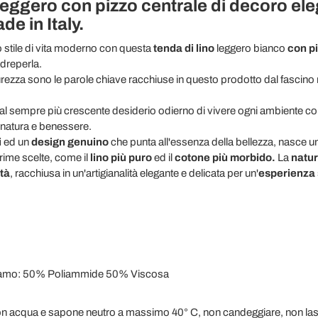
leggero con pizzo centrale di decoro el
de in Italy.
llo stile di vita moderno con questa
tenda
di lino
leggero bianco
con p
dreperla.
rezza sono le parole chiave racchiuse in questo prodotto dal fascino 
al sempre più crescente desiderio odierno di vivere ogni ambiente con 
 natura e benessere.
i
ed un
design genuino
che punta all'essenza della bellezza, nasce u
rime scelte, come il
lino più puro
ed il
cotone più morbido.
La
natur
tà
, racchiusa in un'artigianalità elegante e delicata per un'
esperienza 
camo: 50% Poliammide 50% Viscosa
n acqua e sapone neutro a massimo 40° C, non candeggiare, non lasc