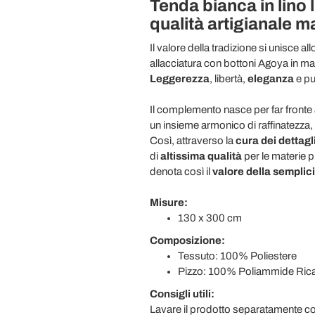
Tenda bianca in lino 
qualità artigianale ma
Il valore della tradizione si unisce a
allacciatura con bottoni Agoya in ma
Leggerezza
, libertà,
eleganza
e pu
Il complemento nasce per far fronte 
un insieme armonico di raffinatezza,
Così, attraverso la
cura dei dettagl
di
altissima qualità
per le materie p
denota così il
valore della semplici
Misure:
130 x 300 cm
Composizione:
Tessuto: 100% Poliestere
Pizzo: 100% Poliammide Ri
Consigli utili:
Lavare il prodotto separatamente co