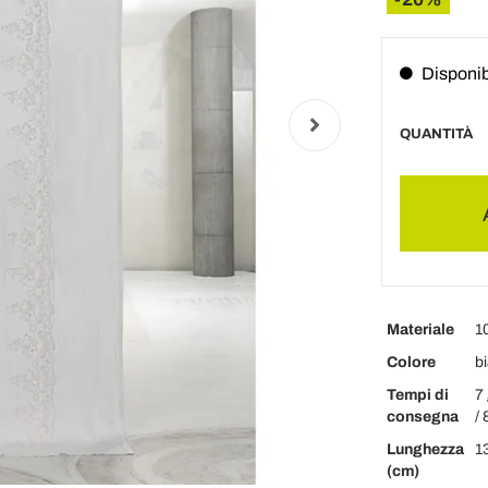
Disponib
QUANTITÀ
Materiale
1
Colore
b
Tempi di
7 
consegna
/ 
Lunghezza
1
(cm)