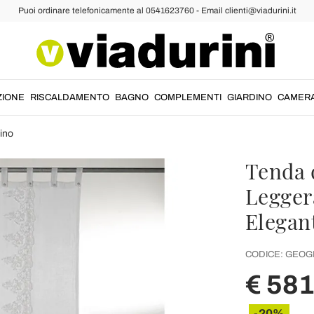
Puoi ordinare telefonicamente al 0541623760 - Email clienti@viadurini.it
ZIONE
RISCALDAMENTO
BAGNO
COMPLEMENTI
GIARDINO
CAMER
ino
Tenda 
Legger
Elegan
CODICE:
GEOG
€ 581
-20%