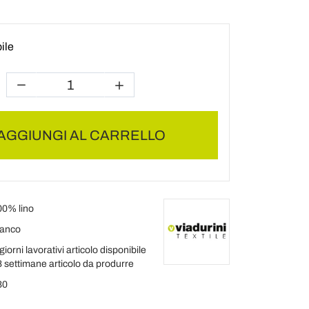
ile
AGGIUNGI AL CARRELLO
00% lino
ianco
giorni lavorativi articolo disponibile
8 settimane articolo da produrre
30