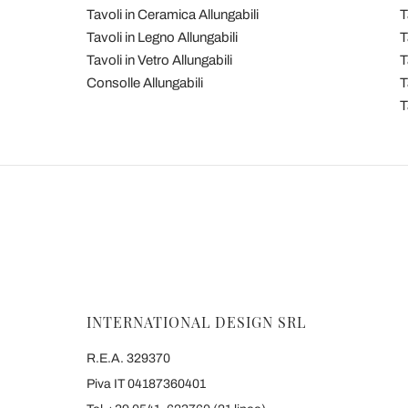
Tavoli in Ceramica Allungabili
T
Tavoli in Legno Allungabili
T
Tavoli in Vetro Allungabili
T
Consolle Allungabili
T
T
INTERNATIONAL DESIGN SRL
R.E.A. 329370
Piva IT 04187360401