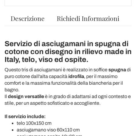
Descrizione
Richiedi Informazioni
Servizio di asciugamani in spugna di
cotone con disegno in rilievo made in
Italy, telo, viso ed ospite.
Questo tris di asciugamani è realizzato in soffice
spugna
di
puro cotone dall'alta capacità
idrofila
, per il massimo
comfort e la massima funzionalità della biancheria per il
bagno.
Il
design versatile
è in grado di adattarsi ad ogni contesto e
stile, per un aspetto sofisticato e accogliente.
Il servizio include:
telo 100x150 cm
asciugamano viso 60x110 cm