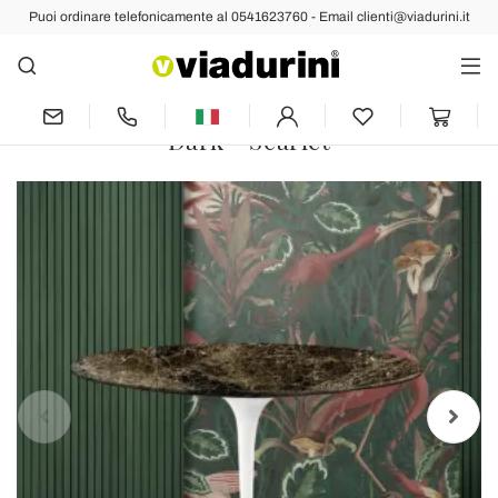
Puoi ordinare telefonicamente al 0541623760 - Email clienti@viadurini.it
Indietro
Prec
Succ
Tavolo Tulip Eero Saarinen H 74 con
Piano Rotondo in Marmo Emperador
Dark - Scarlet