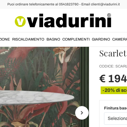
Puoi ordinare telefonicamente al 0541623760 - Email clienti@viadurini.it
Tavolo
74 con
Arabesc
ZIONE
RISCALDAMENTO
BAGNO
COMPLEMENTI
GIARDINO
CAMER
Scarlet
CODICE:
SCARL
€ 19
-20% di sc
Finitura bas