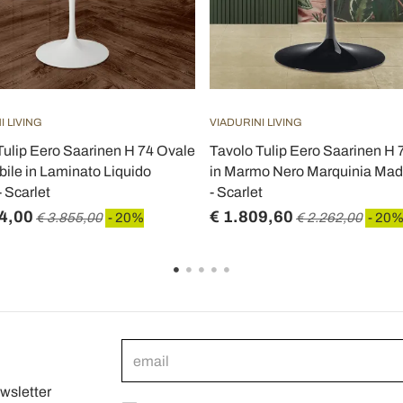
I LIVING
VIADURINI LIVING
Tulip Eero Saarinen H 74 Ovale
Tavolo Tulip Eero Saarinen H 
bile in Laminato Liquido
in Marmo Nero Marquinia Made 
 Scarlet
- Scarlet
4,00
€ 1.809,60
€ 3.855,00
- 20%
€ 2.262,00
- 20
ewsletter