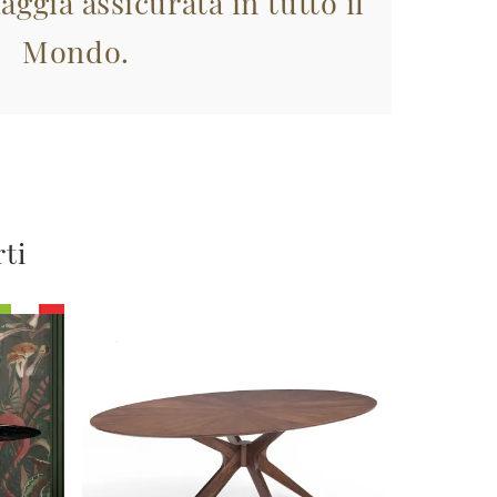
aggia assicurata in tutto il
Mondo.
rti