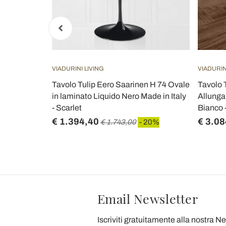
VIADURINI LIVING
VIADURIN
n H 74 Ovale
Tavolo Tulip Eero Saarinen H 74 Ovale
Tavolo 
n Italy -
in laminato Liquido Nero Made in Italy
Allunga
- Scarlet
Bianco -
€ 1.394,40
€ 3.08
 20%
€ 1.743,00
- 20%
Email Newsletter
Iscriviti gratuitamente alla nostra N