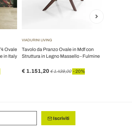
VIADURINI LIVING
VIADURINI LIV
74 Ovale
Tavolo da Pranzo Ovale in Mdf con
Tavolo Tuli
in Italy
Struttura in Legno Massello - Fulmine
in Marmo Ver
Scarlet
€ 1.151,20
€ 1.809,6
%
€ 1.439,00
- 20%
Iscriviti