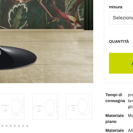
misura
QUANTITÀ
Tempi di
pr
consegna
lav
gio
Materiale
Ma
piano
Materiale
Al