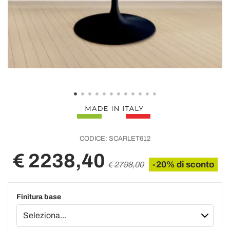
CODICE:
SCARLET612
€ 2238,40
-20% di sconto
€ 2798,00
Finitura base