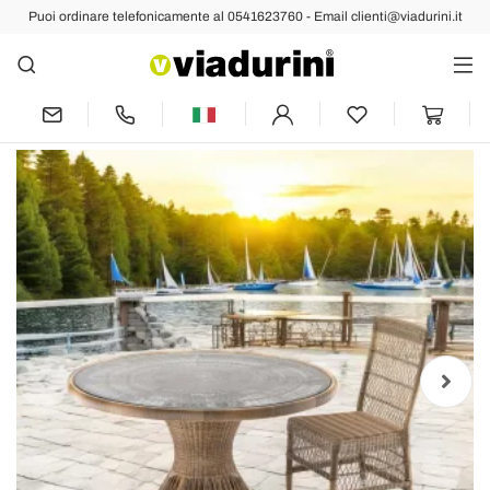
Puoi ordinare telefonicamente al 0541623760 - Email clienti@viadurini.it
Indietro
Prec
Succ
Tavolo Rotondo da Esterno in
Polyrattan con Piano in Vetro - Gigi