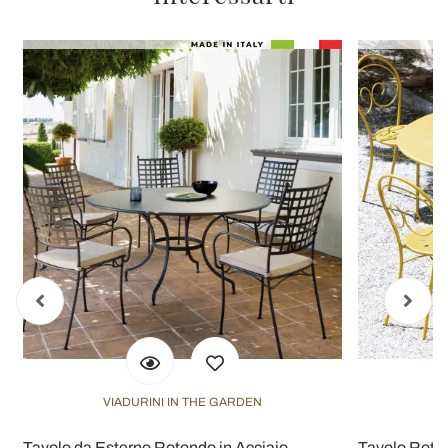
VIADURINI IN THE GARDEN
V
Tavolo da Esterno Rotondo in Acciaio
Tavolo Roton