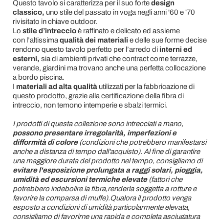
Questo tavolo si caratterizza per il suo forte
design
classico,
uno stile del passato in voga negli anni '60 e '70
rivisitato in chiave outdoor.
Lo
stile d’intreccio
è raffinato e delicato ed assieme
con l’altissima
qualità dei materiali
e delle sue forme decise
rendono questo tavolo perfetto per l’arredo di
interni ed
esterni,
sia di ambienti privati che contract come terrazze,
verande, giardini ma trovano anche una perfetta collocazione
a bordo piscina.
I
materiali ad alta qualità
utilizzati per la fabbricazione di
questo prodotto, grazie alla certificazione della fibra di
intreccio, non temono intemperie e sbalzi termici.
I prodotti di questa collezione sono intrecciati a mano,
possono presentare irregolarità, imperfezioni e
difformità di colore
(condizioni che potrebbero manifestarsi
anche a distanza di tempo dall'acquisto). Al fine di garantire
una maggiore durata del prodotto nel tempo, consigliamo di
evitare l'esposizione prolungata a raggi solari, pioggia,
umidità ed escursioni termiche elevate
(fattori che
potrebbero indebolire la fibra,renderla soggetta a rotture e
favorire la comparsa di muffe).Qualora il prodotto venga
esposto a condizioni di umidità particolarmente elevata,
consigliamo di favorirne una rapida e completa asciugatura