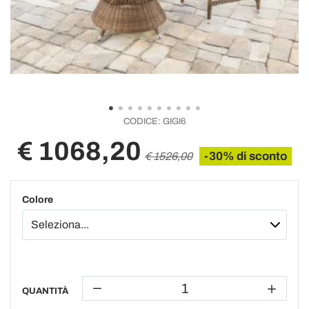
CODICE:
GIGI6
€ 1068,20
-30% di sconto
€ 1526,00
Colore
QUANTITÀ