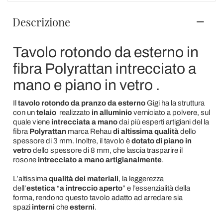
Descrizione
Tavolo rotondo da esterno in
fibra Polyrattan intrecciato a
mano e piano in vetro .
Il
tavolo rotondo da pranzo da esterno
Gigi ha la struttura
con un
telaio
realizzato
in alluminio
verniciato a polvere, sul
quale viene
intrecciata a mano
dai più esperti artigiani del
la
fibra
Polyrattan
marca Rehau
di altissima qualità
dello
spessore di 3 mm. Inoltre, il tavolo è
dotato di piano in
vetro
dello spessore di 8 mm, che lascia trasparire il
rosone
intrecciato a mano artigianalmente
.
L’altissima
qualità dei materiali
, la leggerezza
dell’
estetica
“
a intreccio aperto
” e l’essenzialità della
forma, rendono questo tavolo adatto ad arredare sia
spazi
interni
che
esterni
.