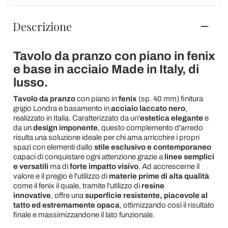
Descrizione
Tavolo da pranzo con piano in fenix
e base in acciaio Made in Italy, di
lusso.
Tavolo da pranzo
con piano in
fenix
(sp. 40 mm) finitura
grigio Londra e basamento in
acciaio laccato nero
,
realizzato in Italia. Caratterizzato da un'
estetica elegante
e
da un
design imponente
, questo complemento d'arredo
risulta una soluzione ideale per chi ama arricchire i propri
spazi con elementi dallo
stile esclusivo e contemporaneo
capaci di conquistare ogni attenzione grazie a
linee semplici
e versatili
ma di
forte impatto visivo
. Ad accrescerne il
valore e il pregio è l'utilizzo di
materie prime di alta qualità
come il fenix il quale, tramite l'utilizzo di
resine
innovative
, offre una
superficie resistente, piacevole al
tatto ed estremamente opaca
, ottimizzando così il risultato
finale e massimizzandone il lato funzionale.