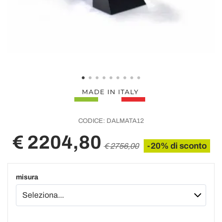
CODICE:
DALMATA12
€ 2204,80
-20% di sconto
€ 2756,00
misura