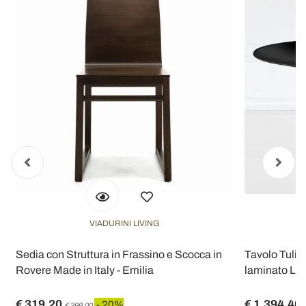
VIADURINI LIVING
Sedia con Struttura in Frassino e Scocca in
Tavolo Tulip
Rovere Made in Italy - Emilia
laminato Liq
€ 319,20
€ 1.394,40
- 20%
€ 399,00