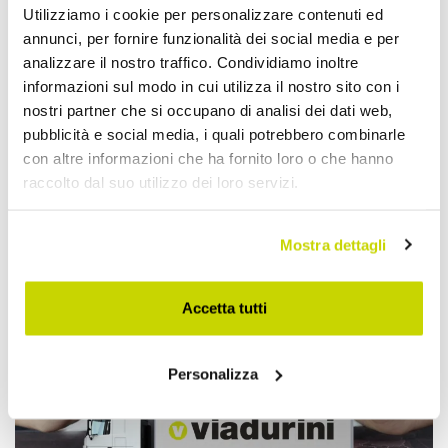
Utilizziamo i cookie per personalizzare contenuti ed
annunci, per fornire funzionalità dei social media e per
analizzare il nostro traffico. Condividiamo inoltre
informazioni sul modo in cui utilizza il nostro sito con i
nostri partner che si occupano di analisi dei dati web,
pubblicità e social media, i quali potrebbero combinarle
con altre informazioni che ha fornito loro o che hanno
raccolto dal suo utilizzo dei loro servizi.
Approfittane subito!
Mostra dettagli
Accetta tutti
Personalizza