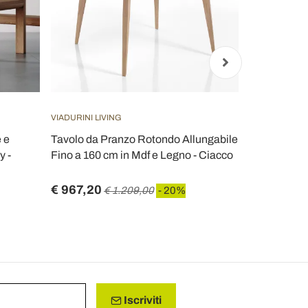
VIADURINI LIVING
VIADURINI CL
e e
Tavolo da Pranzo Rotondo Allungabile
Tavolo Rett
y -
Fino a 160 cm in Mdf e Legno - Ciacco
Soggiorno in
Jaro
€ 967,20
€ 1.392,8
€ 1.209,00
- 20%
Iscriviti