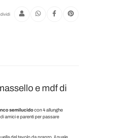
dividi
massello e mdf di
anco semilucido
con 4 allunghe
 di amici e parenti per passare
ella del tavolo da pranzo, il quale