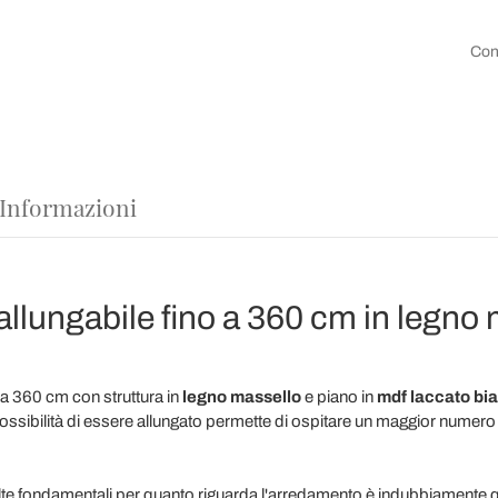
Con
 Informazioni
llungabile fino a 360 cm in legno 
 a 360 cm con struttura in
legno massello
e piano in
mdf laccato bi
 possibilità di essere allungato permette di ospitare un maggior numero
elte fondamentali per quanto riguarda l'arredamento è indubbiamente qu