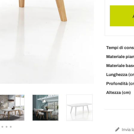
Tempi di con
Materiale pia
Materiale bas
Lunghezza (c
Profondità (c
Altezza (cm)
Invia l