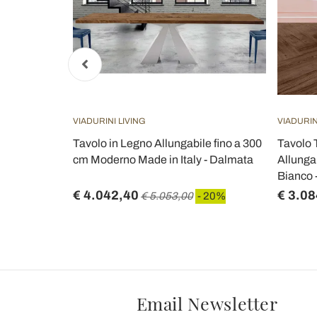
VIADURINI LIVING
VIADURIN
gabile da
Tavolo in Legno Allungabile fino a 300
Tavolo 
 Italy -
cm Moderno Made in Italy - Dalmata
Allunga
Bianco -
€ 4.042,40
€ 3.08
 20%
€ 5.053,00
- 20%
Email Newsletter