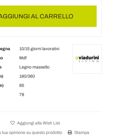
AGGIUNGI AL CARRELLO
segna
10/15 giorni lavorativi
no
Mdf
e
Legno massello
m)
180/360
m)
85
78
Aggiungi alla Wish List
a tua opinione su questo prodotto
Stampa