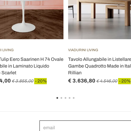
I LIVING
VIADURINI LIVING
Tulip Eero Saarinen H 74 Ovale
Tavolo Allungabile in Listellar
bile in Laminato Liquido
Gambe Quadrotto Made in Ital
 Scarlet
Rillian
4,00
€ 3.636,80
€ 3.855,00
- 20%
€ 4.546,00
- 20%