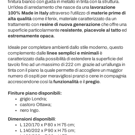
finitura bianco con guida in metallo in tinta con la struttura.
Un'idea di arredamento che nasce da una
lavorazione
100% Made in Italy
attraverso l'utilizzo di
materie prime di
alta qualità
come il fenix, materiale caratterizzato da un
trattamento con
resine di nuova generazione
che offre una
superficie particolarmente
resistente
,
piacevole al tatto
ed
estremamente opaca
.
Ideale per completare ambienti dallo stile moderno, questo
complemento dalle
linee semplici e minimali
è
caratterizzato dalla possibilità di estendere la superficie del
tavolo fino ad un massimo di 222 cm grazie ad un'allunga in
tinta con il piano la quale permette di accogliere un maggior
numero di ospiti per meravigliosi pranzi o cene in compagnia
accrescendone così la
funzionalità
e il
pregio
.
Finiture piano disponibili:
grigio Londra;
castoro Ottawa;
nero Ingo.
Dimensioni disponibili
:
L 120/170 x P 80 x H 75 cm;
L 140/202 x P 90 x H 75 cm;