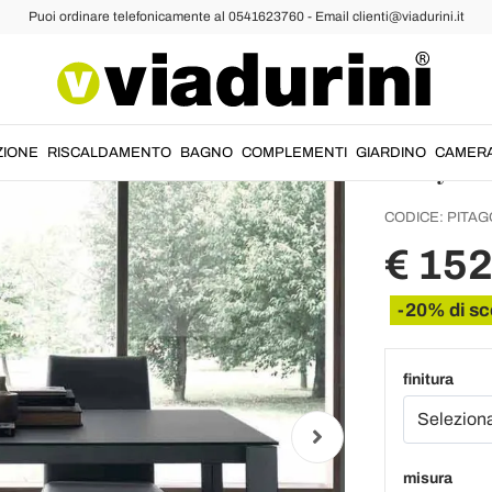
Puoi ordinare telefonicamente al 0541623760 - Email clienti@viadurini.it
Tavoli Allungabili in Vetro
Tavolo 
cm con
Italy -
ZIONE
RISCALDAMENTO
BAGNO
COMPLEMENTI
GIARDINO
CAMER
CODICE:
PITAG
€ 15
-20% di sc
finitura
misura