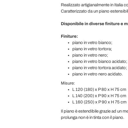
Realizzato artigianalmente in Italia c
Caratterizzato da un piano estensibil
Disponibile in diverse finiture e m
Finiture:
piano in vetro bianco;
piano in vetro tortora;
piano in vetro nero;
piano in vetro bianco acidato;
piano in vetro tortora acidato;
piano in vetro nero acidato.
Misure:
L 120 (180) x P 80 x H 75 cm
L 140 (200) x P 90 x H 75 cm
L 160 (250) x P 90 x H 75 cm
Il piano è estendibile grazie ad un
prolunga non è in tinta con il piano.