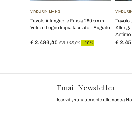
VIADURINI LIVING
VIADURIN
no in vetro
Tavolo Allungabile Fino a 280 cm in
Tavolo 
mora
Vetro e Legno Impiallacciato – Eugrafo
Allungab
Antimo
€ 2.486,40
€ 2.45
 20%
€ 3.108,00
- 20%
Email Newsletter
Iscriviti gratuitamente alla nostra N