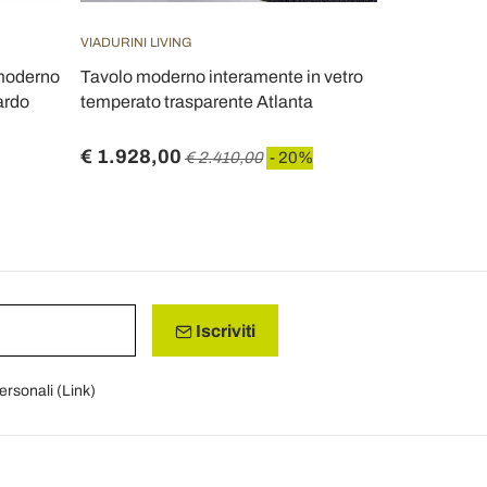
VIADURINI LIVING
VIADURINI LIV
 moderno
Tavolo moderno interamente in vetro
Tavolo allun
ardo
temperato trasparente Atlanta
temperato 
€ 1.928,00
€ 1.668,8
€ 2.410,00
- 20%
Iscriviti
personali (
Link
)