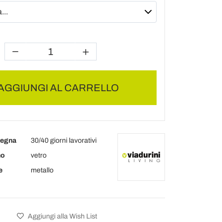
AGGIUNGI AL CARRELLO
segna
30/40 giorni lavorativi
no
vetro
e
metallo
Aggiungi alla Wish List