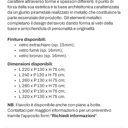
carattere attraverso forme e spessori differenti. Il punto di
forza della sua estetica è la base architettonica caratterizzata
da un giunto piramidale realizzato in metallo che costituisce la
parte essenziale del prodotto. Gli elementi metallici
completano il design del tavolo dando forma ai vetri della
base e arricchendola di personalità e originalità.
Finiture disponibili:
vetro extrachiaro (sp. 15mm);
vetro fumè (sp. 16mm);
vetro bronzo (sp. 16mm).
Dimensioni disponibili
:
L 220 x P 130 x H 75 cm;
L 240 x P 130 x H 75 cm;
L 260 x P 130 x H 75 cm;
L 280 x P 130 x H 75 cm;
L 300 x P 130 x H 75 cm;
L 320 x P 130 x H 75 cm.
NB
: il tavolo è disponibile anche con piano a botte.
Contattaci per maggiori informazioni o per un preventivo
tramite l'apposito form "
Richiedi informazioni
".