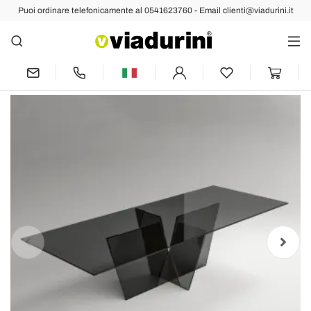
Puoi ordinare telefonicamente al 0541623760 - Email clienti@viadurini.it
Indietro
Prec
Succ
Tavolo Cucina Rettangolare con Piano e
Base in Vetro Made in Italy - Tiseo