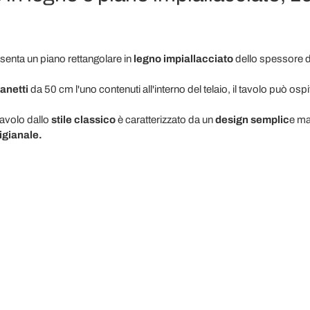
senta un piano rettangolare in
legno impiallacciato
dello spessore 
anetti
da 50 cm l'uno contenuti all'interno del telaio, il tavolo può osp
tavolo dallo
stile classico
è caratterizzato da un
design semplic
e ma
igianale.