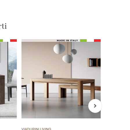
rti
VIADURINI LIVING
VIADURINI LIV