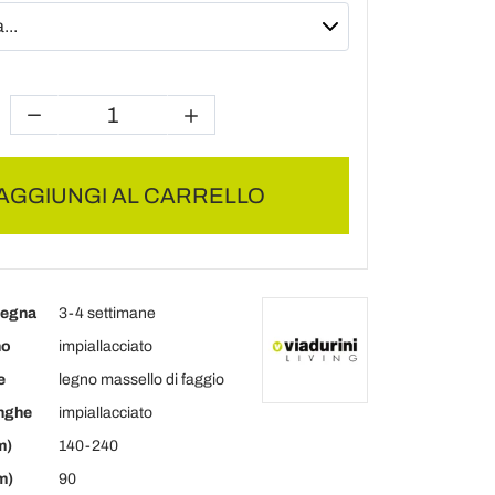
AGGIUNGI AL CARRELLO
segna
3-4 settimane
no
impiallacciato
e
legno massello di faggio
unghe
impiallacciato
m)
140-240
m)
90