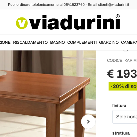
Puoi ordinare telefonicamente al 0541623760 - Email clienti@viadurini.it
Tavoli Allungabili in Legno
Tavolo 
Legno 
Artigi
ZIONE
RISCALDAMENTO
BAGNO
COMPLEMENTI
GIARDINO
CAMER
CODICE:
KARIM
€ 193
-20% di sc
finitura
struttura