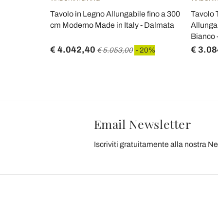
440 cm in
Tavolo in Legno Allungabile fino a 300
Tavolo 
e in Italy -
cm Moderno Made in Italy - Dalmata
Allunga
Bianco -
€ 4.042,40
€ 3.08
 20%
€ 5.053,00
- 20%
Email Newsletter
Iscriviti gratuitamente alla nostra N