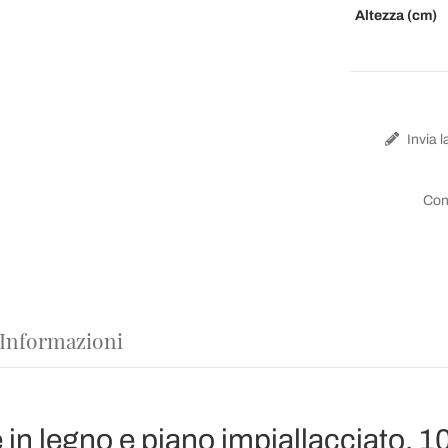
Altezza (cm)
Invia l
Con
 Informazioni
 in legno e piano impiallacciato, 1