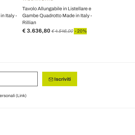
Tavolo Allungabile in Listellare e
Tavolo Allu
n Italy -
Gambe Quadrotto Made in Italy -
Ferro Antrac
Rillian
Graffo
€ 3.636,80
€ 1.159,2
€ 4.546,00
- 20%
Iscriviti
personali (
Link
)