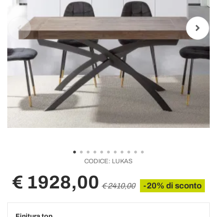
CODICE:
LUKAS
€ 1928,00
-20% di sconto
€ 2410,00
Finitura top