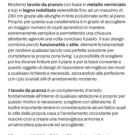
Moderno
tavolo da pranzo
con base in
metallo verniciato
e top in
legno nobilitato
estendibile fino ad un massimo di
260 cm grazie alle allunghe in tinta posizionate sotto al piano.
Proprio per questa sua caratteristica è in grado di accogliere
un maggior numero di ospiti aprendosi in maniera
estremamente semplice e permettendo una chiusura
altrettanto agevole una volta concluso il pasto. Il suo design
combina perciò
funzionalità
e
stile
, elementi fondamentali
per rendere qualsiasi tavolo una perfetta soluzione per
completare la propria zona living. La possibilità di scegliere
poi tra diverse finiture per il piano e per la base consente a
questo oggetto di design di rispondere nel migliore dei modi
a qualsiasi richiesta e necessità, sposandosi alla perfezione
con i più svariati stili di arredamento moderno.
Il
tavolo da pranzo
è un complemento d'arredo
fondamentale all'interno di qualsiasi abitazione e proprio per
questo motivo è necessario scegliere con attenzione. È
inoltre importante tenere in considerazione alcuni fattori quali
lo stile della propria casa e l'arredamento circostante per
riuscire così a creare una meravigliosa armonia e
un'atmosfera piacevole ed accogliente.