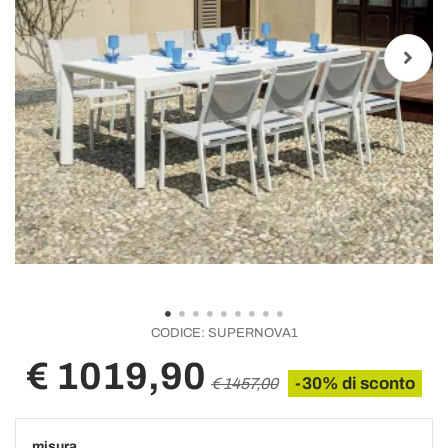
CODICE:
SUPERNOVA1
€ 1019,90
-30% di sconto
€ 1457,00
misura