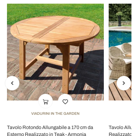
VIADURINI IN THE GARDEN
V
Tavolo Rotondo Allungabile a 170 cm da
Tavolo Allun
Esterno Realizzato in Teak - Armonia
Realizzato in