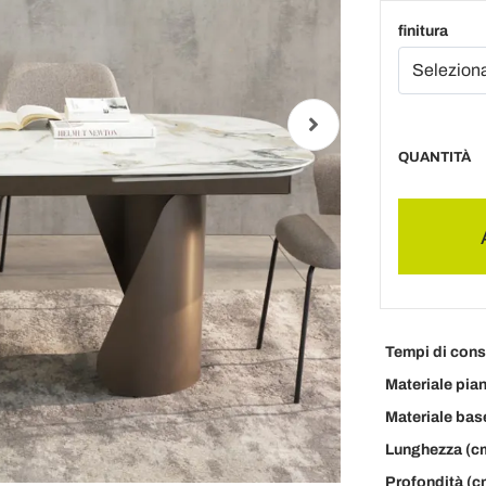
finitura
QUANTITÀ
Tempi di con
Materiale pia
Materiale bas
Lunghezza (c
Profondità (c