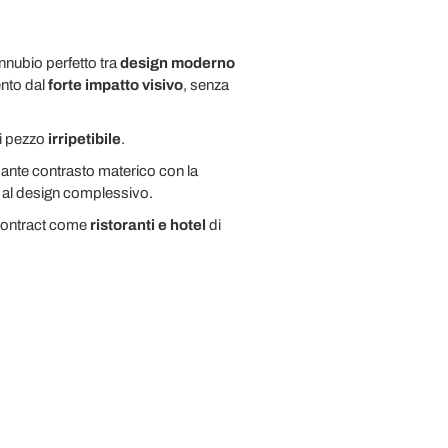
nnubio perfetto tra
design moderno
ento dal
forte impatto visivo
, senza
ni pezzo
irripetibile
.
sante contrasto materico con la
al design complessivo.
 contract come
ristoranti e hotel
di