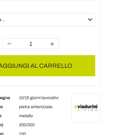
AGGIUNGI AL CARRELLO
segna
10/15 giorni lavorativi
no
pietra sinterizzata
e
metallo
m)
200/300
m)
100