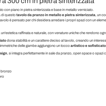
 a 300 cm in pietra sinterizzata
to con piano in pietra sinterizzata e base in metallo verniciato.
a
di questo
tavolo da pranzo in metallo e pietra sinterizzata
, un co
tavolo è pensato per chi desidera arredare i propri spazi con un elem
 un'estetica raffinata e naturale, con venature uniche che rendono og
iato
dona stabilità e un carattere deciso al tavolo, creando un interes
simmetriche delle gambe aggiungono un tocco
artistico e sofisticato
esign
, si integra perfettamente in sale da pranzo, open space o spazi
 bronzo
ero