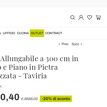
A
UFFICIO
CUCINA
OUTLET
CONTRACT
Prec
Succ
 Allungabile a 300 cm in
 e Piano in Pietra
zzata - Taviria
A
50,40
-20% di sconto
€ 3688,00