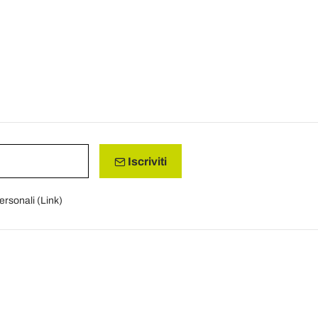
Iscriviti
personali (
Link
)