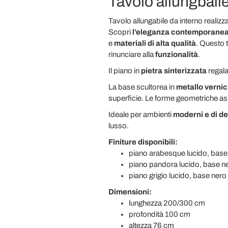
Tavolo allungbaile
Tavolo allungabile da interno realizza
Scopri
l’eleganza contemporane
e
materiali di alta qualità
. Questo 
rinunciare alla
funzionalità
.
Il piano in
pietra sinterizzata
regala
La base scultorea in
metallo vernic
superficie. Le forme geometriche a
Ideale per ambienti
moderni e di d
lusso.
Finiture disponibili:
piano arabesque lucido, base
piano pandora lucido, base n
piano grigio lucido, base nero
Dimensioni:
lunghezza 200/300 cm
profondità 100 cm
altezza 76 cm