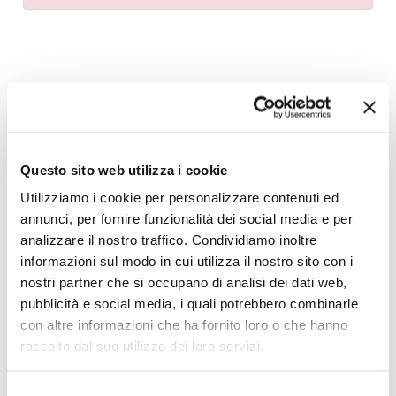
Aggiungi alla Wish List
Invia la tua opinione su questo prodotto
Stampa
Questo sito web utilizza i cookie
Condividi
Utilizziamo i cookie per personalizzare contenuti ed
annunci, per fornire funzionalità dei social media e per
analizzare il nostro traffico. Condividiamo inoltre
Tavoli Allungabili in Legno
informazioni sul modo in cui utilizza il nostro sito con i
nostri partner che si occupano di analisi dei dati web,
pubblicità e social media, i quali potrebbero combinarle
con altre informazioni che ha fornito loro o che hanno
raccolto dal suo utilizzo dei loro servizi.