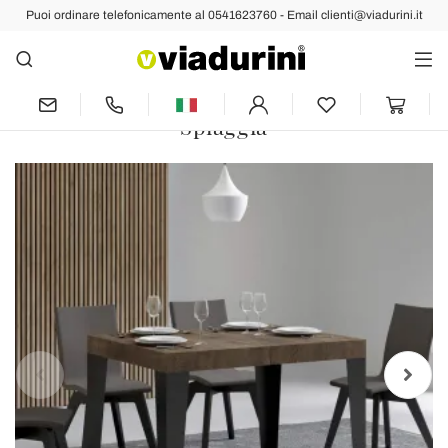
Puoi ordinare telefonicamente al 0541623760 - Email clienti@viadurini.it
Indietro
Prec
Succ
Tavolo Allungabile a 284 cm in Diverse
Misure e Finiture Made in Italy -
Spiaggia