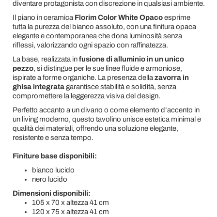
diventare protagonista con discrezione in qualsiasi ambiente.
Il piano in ceramica
Florim Color White Opaco
esprime
tutta la purezza del bianco assoluto, con una finitura opaca
elegante e contemporanea che dona luminosità senza
riflessi, valorizzando ogni spazio con raffinatezza.
La base, realizzata in
fusione di alluminio in un unico
pezzo
, si distingue per le sue linee fluide e armoniose,
ispirate a forme organiche. La presenza della
zavorra in
ghisa integrata
garantisce stabilità e solidità, senza
compromettere la leggerezza visiva del design.
Perfetto accanto a un divano o come elemento d’accento in
un living moderno, questo tavolino unisce estetica minimal e
qualità dei materiali, offrendo una soluzione elegante,
resistente e senza tempo.
Finiture base disponibili:
bianco lucido
nero lucido
Dimensioni disponibili:
105 x 70 x altezza 41 cm
120 x 75 x altezza 41 cm