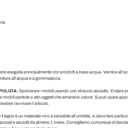
ria
iene eseguita principalmente con prodotti a base acqua. Vernice all’a
Finitura all’acqua e a gommalacca.
PULIZIA:
Spolverare i mobili usando uno straccio asciutto. Evitare pr
ei mobili pentole o altri oggetti che emanano calore. Si può usare appo
esideri ravvivare l’articolo.
 legno è un materiale vivo e sensibile all’umidità, si deve fare particol
ci riposati e asciutti da almeno 1 mese. Consigliamo comunque di lasci