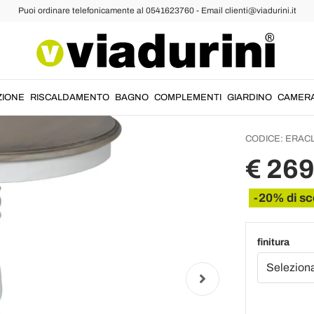
Puoi ordinare telefonicamente al 0541623760 - Email clienti@viadurini.it
i Classici
Tavoli
Rotond
Made in
ZIONE
RISCALDAMENTO
BAGNO
COMPLEMENTI
GIARDINO
CAMER
CODICE:
ERAC
€ 269
-20% di sc
finitura