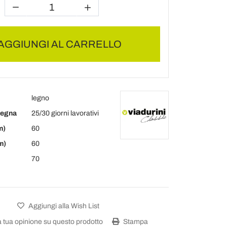
AGGIUNGI AL CARRELLO
legno
segna
25/30 giorni lavorativi
m)
60
m)
60
70
Aggiungi alla Wish List
a tua opinione su questo prodotto
Stampa