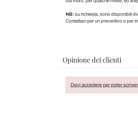
dal muro, per qualche mese, ed arie
NB:
su richiesta, sono disponibili div
Contattaci per un preventivo o per in
Opinione dei clienti
Devi accedere per poter scriver