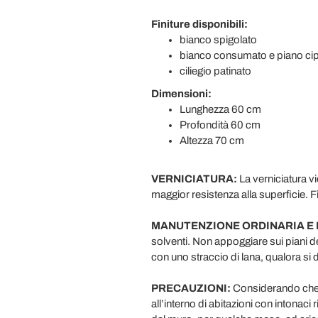
Finiture disponibili:
bianco spigolato
bianco consumato e piano cip
ciliegio patinato
Dimensioni:
Lunghezza 60 cm
Profondità 60 cm
Altezza 70 cm
VERNICIATURA:
La verniciatura v
maggior resistenza alla superficie. 
MANUTENZIONE ORDINARIA E 
solventi. Non appoggiare sui piani d
con uno straccio di lana, qualora si d
PRECAUZIONI:
Considerando che il
all’interno di abitazioni con intona