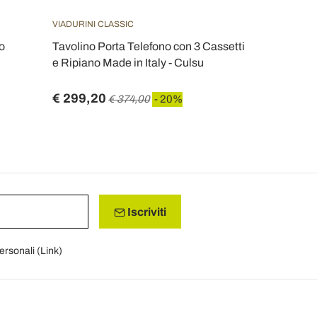
VIADURINI CLASSIC
VIADURINI CL
o
Tavolino Porta Telefono con 3 Cassetti
Tavolino Re
e Ripiano Made in Italy - Culsu
Gambe in Fa
Ermes
€ 299,20
€ 291,20
€ 374,00
- 20%
Iscriviti
personali (
Link
)