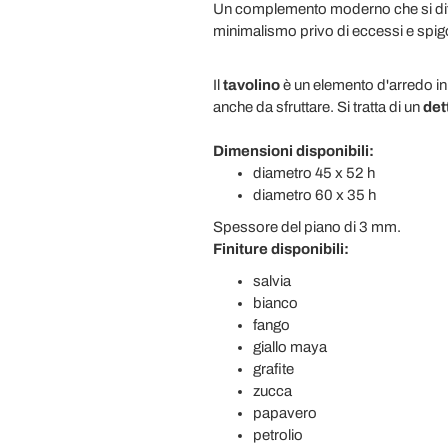
Un complemento moderno che si diffe
minimalismo privo di eccessi e spigo
Il
tavolino
è un elemento d'arredo in 
anche da sfruttare. Si tratta di un
det
Dimensioni disponibili:
diametro 45 x 52 h
diametro 60 x 35 h
Spessore del piano di 3 mm.
Finiture disponibili:
salvia
bianco
fango
giallo maya
grafite
zucca
papavero
petrolio