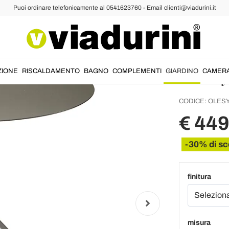
Puoi ordinare telefonicamente al 0541623760 - Email clienti@viadurini.it
Tavolin
Colora
in Ital
ZIONE
RISCALDAMENTO
BAGNO
COMPLEMENTI
GIARDINO
CAMER
CODICE:
OLES
€ 449
-30% di sc
finitura
misura