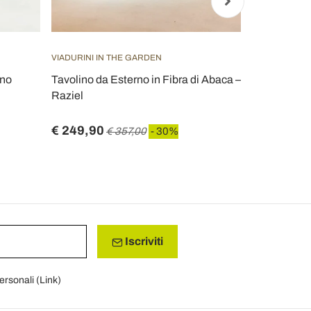
VIADURINI IN THE GARDEN
VIADURINI IN
ino
Tavolino da Esterno in Fibra di Abaca –
Tavolino da 
Raziel
di Abaca – 
€ 249,90
€ 323,40
€ 357,00
- 30%
Iscriviti
personali (
Link
)