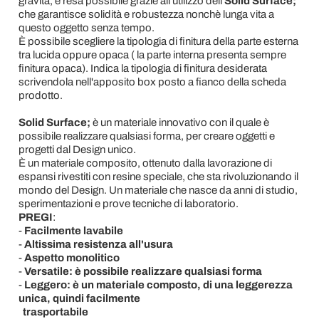
gravità, è resa possibile grazie all'utilizzo dell'
Solid Surface;
che garantisce solidità e robustezza nonchè lunga vita a
questo oggetto senza tempo.
È possibile scegliere la tipologia di finitura della parte esterna
tra lucida oppure opaca ( la parte interna presenta sempre
finitura opaca). Indica la tipologia di finitura desiderata
scrivendola nell'apposito box posto a fianco della scheda
prodotto.
Solid Surface;
è un materiale innovativo con il quale è
possibile realizzare qualsiasi forma, per creare oggetti e
progetti dal Design unico.
È un materiale composito, ottenuto dalla lavorazione di
espansi rivestiti con resine speciale, che sta rivoluzionando il
mondo del Design. Un materiale che nasce da anni di studio,
sperimentazioni e prove tecniche di laboratorio.
PREGI
:
-
Facilmente lavabile
-
Altissima resistenza all'usura
-
Aspetto monolitico
-
Versatile: è possibile realizzare qualsiasi forma
-
Leggero: è un materiale composto, di una leggerezza
unica, quindi facilmente
trasportabile