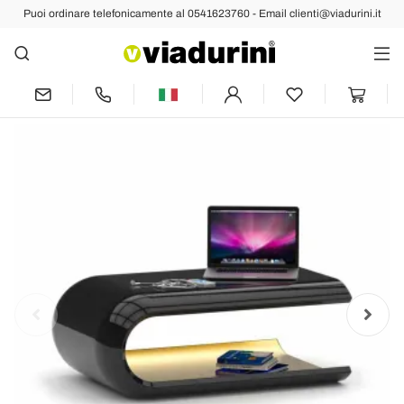
Puoi ordinare telefonicamente al 0541623760 - Email clienti@viadurini.it
Indietro
Prec
Succ
Tavolino Design in Solid Surface Pillow
Made in Italy