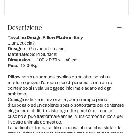
Descrizione
Tavolino Design Pillow
Made in Italy
…una cuccia?
Designer
: Giovanni Tomasini
Materiale
: Solid Surface;
Dimensioni
: L 100 x P 70 x H 40 cm
Peso
: 13.00Kg
Pillow
non è un comune tavolino da salotto, bensì un
moderno pezzo d'arredo ricco di personalità ma che al
contempo si rivela un oggetto informale adatto ad ogni
ambiente.
Coniuga estetica e funzionalità , con un ampio piano
d'appoggio ed un capiente spazio sottostante per contenere
elegantemente libri, riviste, oggetti e perchè no...con un
cuscino si può trasformare anche in una comoda cuccia per
il vostro animale domestico.
La particolare forma sottile e sinuosa che sembra sfidare la