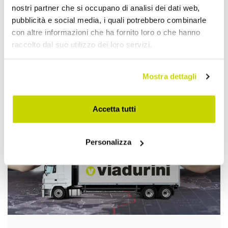
nostri partner che si occupano di analisi dei dati web,
pubblicità e social media, i quali potrebbero combinarle
con altre informazioni che ha fornito loro o che hanno
raccolto dal suo utilizzo dei loro servizi.
Approfittane subito!
Mostra dettagli
Accetta tutti
Personalizza