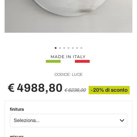
CODICE:
LUCE
€ 4988,80
-20% di sconto
€ 6236,00
finitura
misura