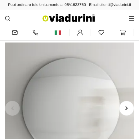
Puoi ordinare telefonicamente al 0541623760 - Email clienti@viadurini.it
Indietro
Prec
Succ
Specchio da Parete in Vetro Curvo
Convesso in Diverse Finiture - Luce