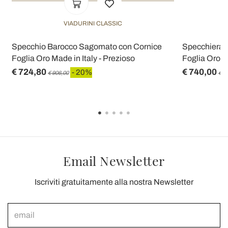
VIADURINI CLASSIC
Specchio Barocco Sagomato con Cornice
Specchiera 
Foglia Oro Made in Italy - Prezioso
Foglia Oro M
€ 724,80
€ 740,00
- 20%
€ 906,00
€ 9
Email Newsletter
Iscriviti gratuitamente alla nostra Newsletter