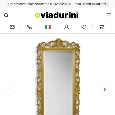
Puoi ordinare telefonicamente al 0541623760 - Email clienti@viadurini.it
Indietro
Prec
Succ
Specchiera parete legno ayous a mano
oro,argento in Italia Francesco