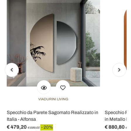
VIADURINI LIVING
Specchio da Parete Sagomato Realizzato in
Specchio Ret
Italia - Alfonsa
in Metallo Ma
€ 479,20
€ 880,80
- 20%
€ 599,00
€ 1