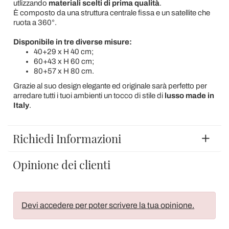
utlizzando
materiali scelti di prima qualità
.
È composto da una struttura centrale fissa e un satellite che
ruota a 360°.
Disponibile in tre diverse misure:
40+29 x H 40 cm;
60+43 x H 60 cm;
80+57 x H 80 cm.
Grazie al suo design elegante ed originale sarà perfetto per
arredare tutti i tuoi ambienti un tocco di stile di
lusso made in
Italy
.
Richiedi Informazioni
Opinione dei clienti
Devi accedere per poter scrivere la tua opinione.