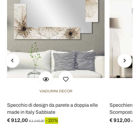
VIADURINI DECOR
n
Specchio di design da parete a doppia elle
Specchiera d
made in Italy Sabbiate
Scomposta P
€ 912,00
€ 912,00
- 20%
€ 1.140,00
€ 1