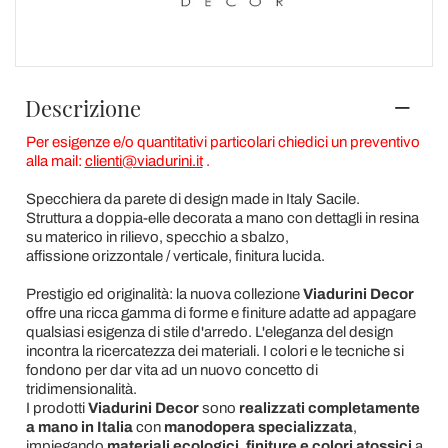
Descrizione
Per esigenze e/o quantitativi particolari chiedici un preventivo
alla mail:
clienti@viadurini.it
.
Specchiera da parete di design made in Italy Sacile.
Struttura a doppia-elle decorata a mano con dettagli in resina
su materico in rilievo, specchio a sbalzo,
affissione orizzontale / verticale, finitura lucida.
Prestigio ed originalità: la nuova collezione
Viadurini Decor
offre una ricca gamma di forme e finiture adatte ad appagare
qualsiasi esigenza di stile d'arredo. L'eleganza del design
incontra la ricercatezza dei materiali. I colori e le tecniche si
fondono per dar vita ad un nuovo concetto di
tridimensionalità.
I prodotti
Viadurini Decor
sono
realizzati completamente
a mano in Italia
con
manodopera specializzata
,
impiegando
materiali ecologici
,
finiture e colori atossici
a