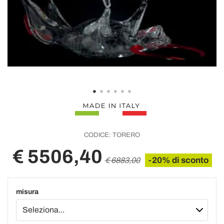
CODICE:
TORERO
€ 5506,40
-20% di sconto
€ 6883,00
misura