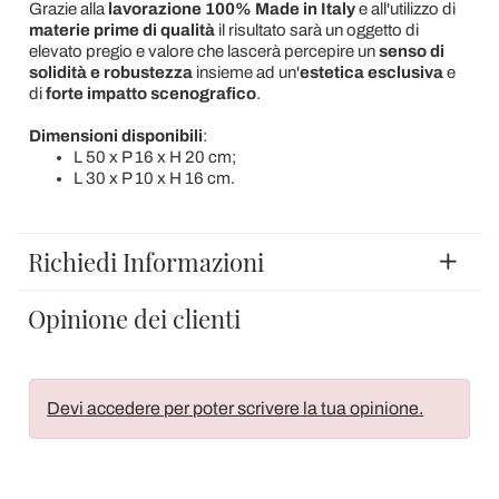
Grazie alla
lavorazione 100% Made in Italy
e all'utilizzo di
materie prime di qualità
il risultato sarà un oggetto di
elevato pregio e valore che lascerà percepire un
senso di
solidità e robustezza
insieme ad un'
estetica esclusiva
e
di
forte impatto scenografico
.
Dimensioni disponibili
:
L 50 x P 16 x H 20 cm;
L 30 x P 10 x H 16 cm.
Richiedi Informazioni
Opinione dei clienti
Devi accedere per poter scrivere la tua opinione.