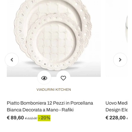
VIADURINI KITCHEN
Piatto Bomboniera 12 Pezzi in Porcellana
Uovo Medio 
Bianca Decorata a Mano - Rafiki
Design Elega
€ 89,60
€ 228,00
- 20%
€ 112,00
€ 2