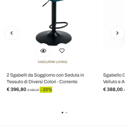
VIADURINI LIVING
2 Sgabelli da Soggiorno con Seduta in
Sgabello Gir
Tessuto di Diversi Colori - Corrente
Velluto e Acc
€ 396,80
€ 388,00
- 20%
€ 496,00
€ 4