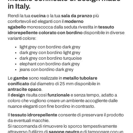
in Italy.
Rendi la tua
cucina
o la tua
sala da pranzo
più
confortevoli ed eleganti con il
moderno
sgabello
monoscocca dalla seduta rivestita in
tessuto
idrorepellente colorato con bordino
disponibile in diverse
varianti colore:
light grey con bordino dark grey
dark grey con bordino light grey
dark grey con bordino turquoise
elephant con bordino dark grey
jeans con bordino dark grey
Le
gambe
sono realizzate in
metallo tubolare
conificato
dal diametro di 25 mm disponibile in
antracite opaco
.
Il
design
risulta così
funzionale
e senza tempo, adatto a
coloro che vogliono creare un ambiente accogliente dalle
nuance eleganti con fine bordino in contrasto.
Il
tessuto idrorepellente
consente di preservare il prodotto
da eventuali macchie.
Si raccomanda di rimuovere lo sporco tempestivamente
attraverso l'utilizzo di
sapone neutro
e di tamponare con un