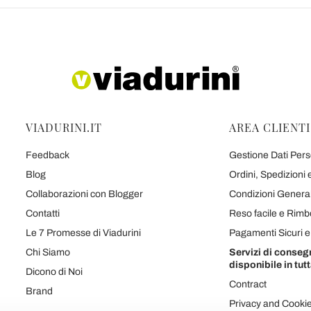
VIADURINI.IT
AREA CLIENTI
Feedback
Gestione Dati Perso
Blog
Ordini, Spedizioni
Collaborazioni con Blogger
Condizioni Generali
Contatti
Reso facile e Rimb
Le 7 Promesse di Viadurini
Pagamenti Sicuri 
Chi Siamo
Servizi di conseg
disponibile in tutt
Dicono di Noi
Contract
Brand
Privacy and Cooki