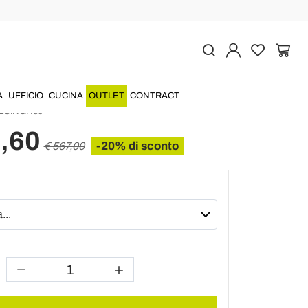
Succ
o di design per cucina o
a pranzo Celine H80
A
UFFICIO
CUCINA
OUTLET
CONTRACT
ESINGH80
,60
-20% di sconto
€ 567,00