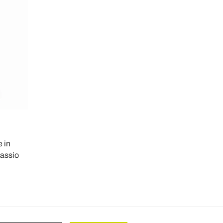
 in
lassio