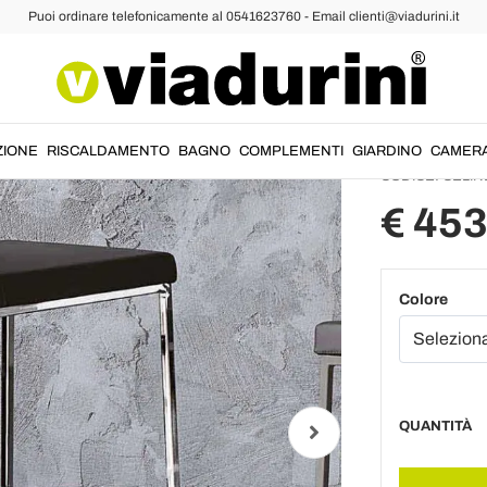
Puoi ordinare telefonicamente al 0541623760 - Email clienti@viadurini.it
ucina
Sgabelli da Cucina Moderni
Sgabell
sala d
ZIONE
RISCALDAMENTO
BAGNO
COMPLEMENTI
GIARDINO
CAMER
CODICE:
CELIN
€ 453
Colore
QUANTITÀ