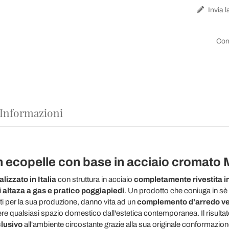
Invia l
Con
 Informazioni
 ecopelle con base in acciaio cromato M
alizzato in Italia
con struttura in acciaio
completamente rivestita i
i
altaza a gas e pratico poggiapiedi
. Un prodotto che coniuga in sè
elti per la sua produzione, danno vita ad un
complemento d'arredo ver
re qualsiasi spazio domestico dall'estetica contemporanea. Il risulta
clusivo
all'ambiente circostante grazie alla sua originale conformazion