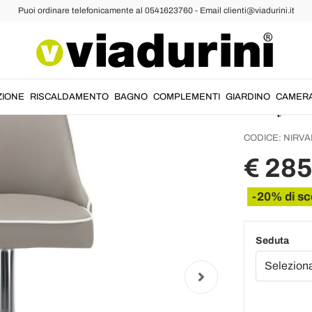
Puoi ordinare telefonicamente al 0541623760 - Email clienti@viadurini.it
ucina
Sgabelli da Cucina Moderni
Sgabel
e Acci
Italy -
ZIONE
RISCALDAMENTO
BAGNO
COMPLEMENTI
GIARDINO
CAMER
CODICE:
NIRVA
€ 285
-20% di sc
Seduta