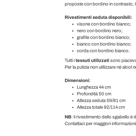
proposte con bordino in contrasto, le
Rivestimenti seduta disponibili:
visone con bordino bianco;
nero con bordino nero;
grafite con bordino bianco;
bianco con bordino bianco;
corda con bordino bianco.
Tutti i
tessuti utilizzati
sono piacevol
Per la pulizia non utilizzare nè alcol 
Dimensioni:
Lunghezza 44 cm
Profondità 50 cm
Altezza seduta 59/81 cm
Altezza totale 92/114 cm
NB
: il rivestimento dello sgabello è 
Contattaci per maggiori informazioni