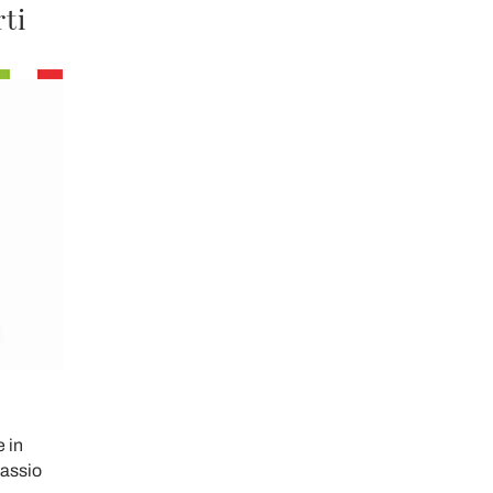
rti
 in
lassio