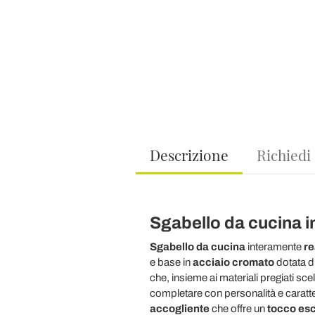
Descrizione
Richiedi
Sgabello da cucina in
Sgabello da cucina
interamente
re
e base in
acciaio cromato
dotata d
che, insieme ai materiali pregiati sc
completare con personalità e caratte
accogliente
che offre un
tocco es