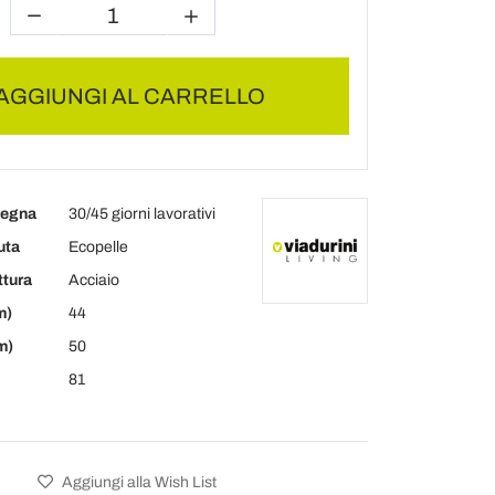
AGGIUNGI AL CARRELLO
segna
30/45 giorni lavorativi
uta
Ecopelle
ttura
Acciaio
m)
44
m)
50
81
Aggiungi alla Wish List