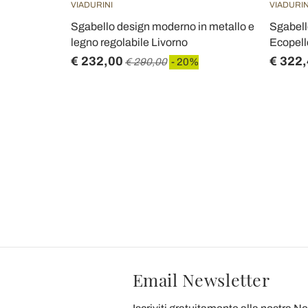
VIADURINI
VIADURIN
hienale Alto
Sgabello design moderno in metallo e
Sgabello
legno regolabile Livorno
Ecopell
€ 232,00
€ 322
€ 290,00
- 20%
Email Newsletter