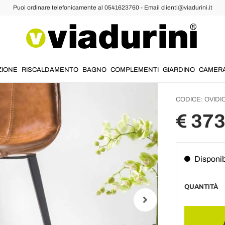
Puoi ordinare telefonicamente al 0541623760 - Email clienti@viadurini.it
r
Sgabelli da Bar Vintage
Sgabell
Cuoio 
Ovidio
ZIONE
RISCALDAMENTO
BAGNO
COMPLEMENTI
GIARDINO
CAMER
CODICE:
OVIDI
€ 373
Disponib
QUANTITÀ