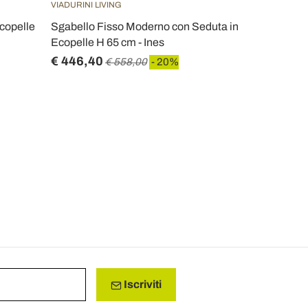
VIADURINI LIVING
VIADURINI LIV
ecopelle
Sgabello Fisso Moderno con Seduta in
Sgabello di
Ecopelle H 65 cm - Ines
in Ecopelle 
€ 446,40
€ 333,60
€ 558,00
- 20%
Iscriviti