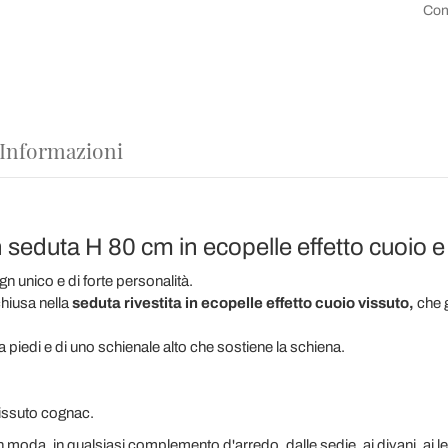
Con
 Informazioni
 seduta H 80 cm in ecopelle effetto cuoio e
n unico e di forte personalità.
hiusa nella
seduta rivestita in ecopelle effetto cuoio vissuto,
che 
 piedi e di uno schienale alto che sostiene la schiena.
vissuto cognac.
n moda, in qualsiasi complemento d'arredo, dalle sedie, ai divani, ai let