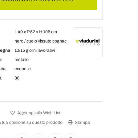
L 49 x P 52 x H 106 cm
nero / cuoio vissuto cognac
segna
10/15 giorni lavorativi
e
metallo
uta
ecopelle
a
80
Aggiungi alla Wish List
a tua opinione su questo prodotto
Stampa