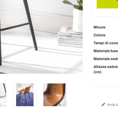
Misure
Colore
Tempi di con
Materiale bas
Materiale sed
Altezza sedut
(cm)
Invia l