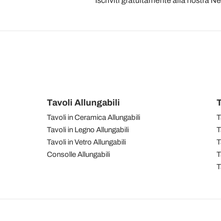
Iscriviti gratuitamente alla nostra N
Tavoli Allungabili
T
Tavoli in Ceramica Allungabili
T
Tavoli in Legno Allungabili
T
Tavoli in Vetro Allungabili
T
Consolle Allungabili
T
T