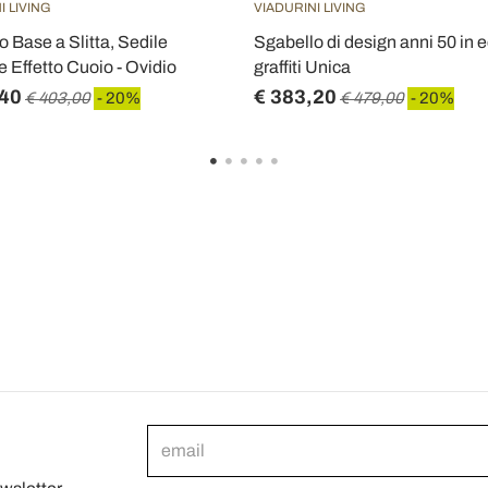
I LIVING
VIADURINI LIVING
 Base a Slitta, Sedile
Sgabello di design anni 50 in 
e Effetto Cuoio - Ovidio
graffiti Unica
,40
€ 383,20
€ 403,00
- 20%
€ 479,00
- 20%