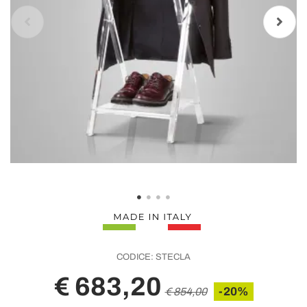
CODICE:
STECLA
€ 683,20
-20%
€ 854,00