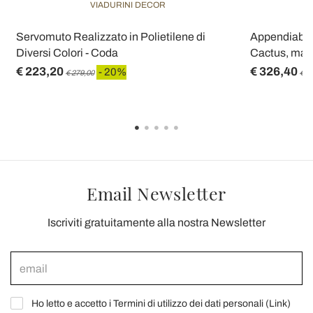
VIADURINI DECOR
Servomuto Realizzato in Polietilene di
Appendiabiti
Diversi Colori - Coda
Cactus, made
€ 223,20
€ 326,40
- 20%
€ 279,00
€ 4
Email Newsletter
Iscriviti gratuitamente alla nostra Newsletter
Ho letto e accetto i Termini di utilizzo dei dati personali (
Link
)