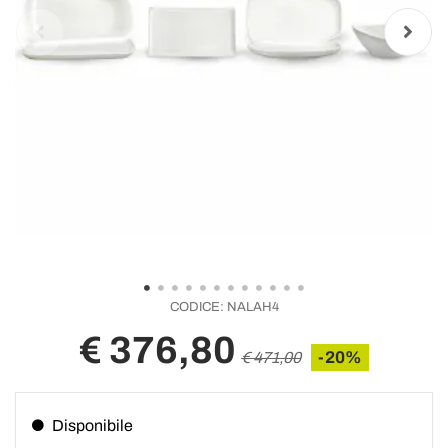
CODICE:
NALAH4
€ 376,80
-20%
€ 471,00
Disponibile