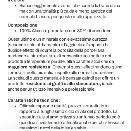
Bianco leggermente avorio, che ricorda la bone china
ma con una tonalità più calda e meno asettica del
normale bianco, per questo molto apprezzato.
Composizione
:
100% Aluxina: porcellana con 30% di corindone. ​
Quest’ultimo è un minerale con elevatissima durezza
(secondo solo al diamante) e l’aggiunta all’impasto ha il
duplice effetto di ridurre la porosità della porcellana,
rendendola più robusta, e di consentire una cottura dei
prodotti a temperature più alte, altra caratteristica che dà
maggiore resistenza
. Entrambi questi effetti rendono quindi
i prodotti molto più solidi rispetto alle normali porcellane.
La scelta di questo materiale è pensata quindi per offrire un
prodotto
resistente ai graffi e alle sbeccature,
ideale
anche per un utilizzo intensivo e professionale.
Caratteristiche tecniche:
Ottimale rapporto qualità-prezzo, soprattutto in
rapporto al lunghissimo ciclo di vita del prodotto. La
spesa iniziale si ammortizza su un lungo periodo ed è
quindi un investimento ottimale anche per chi stressa al
massimo i pezzi della mise en table.