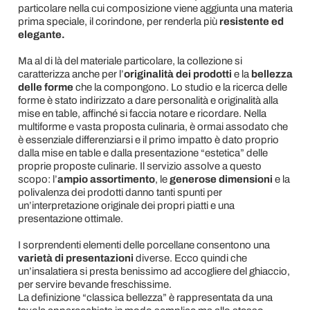
particolare nella cui composizione viene aggiunta una materia
prima speciale, il corindone, per renderla più
resistente ed
elegante.
Ma al di là del materiale particolare, la collezione si
caratterizza anche per l’
originalità dei prodotti
e la
bellezza
delle forme
che la compongono. Lo studio e la ricerca delle
forme è stato indirizzato a dare personalità e originalità alla
mise en table, affinché si faccia notare e ricordare. Nella
multiforme e vasta proposta culinaria, è ormai assodato che
è essenziale differenziarsi e il primo impatto è dato proprio
dalla mise en table e dalla presentazione “estetica” delle
proprie proposte culinarie. Il servizio assolve a questo
scopo: l’
ampio assortimento
, le
generose dimensioni
e la
polivalenza dei prodotti danno tanti spunti per
un’interpretazione originale dei propri piatti e una
presentazione ottimale.
I sorprendenti elementi delle porcellane consentono una
varietà di presentazioni
diverse. Ecco quindi che
un’insalatiera si presta benissimo ad accogliere del ghiaccio,
per servire bevande freschissime.
La definizione “classica bellezza” è rappresentata da una