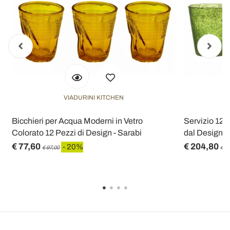
VIADURINI KITCHEN
i
Bicchieri per Acqua Moderni in Vetro
Servizio 12 B
Colorato 12 Pezzi di Design - Sarabi
dal Design 
€ 77,60
€ 204,80
- 20%
€ 97,00
€ 2