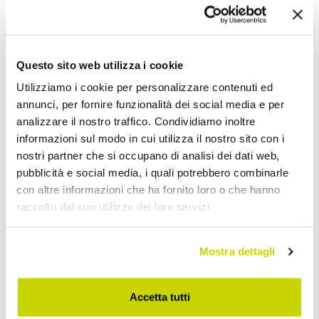
Il corindone è un minerale duro e stabile che contiene
ferro, titanio, cromo e vanadio. È al secondo posto
nella classifica dei minerali più duri al mondo.
Questo sito web utilizza i cookie
Richiedi Informazioni
Utilizziamo i cookie per personalizzare contenuti ed
annunci, per fornire funzionalità dei social media e per
Opinione dei clienti
analizzare il nostro traffico. Condividiamo inoltre
informazioni sul modo in cui utilizza il nostro sito con i
nostri partner che si occupano di analisi dei dati web,
pubblicità e social media, i quali potrebbero combinarle
Devi accedere per poter scrivere la tua opinione.
con altre informazioni che ha fornito loro o che hanno
raccolto dal suo utilizzo dei loro servizi.
Mostra dettagli
Aggiungi alla Wish List
Accetta tutti
Invia la tua opinione su questo prodotto
Stampa