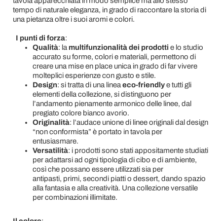
tavola apparecchiata in modo semplice ma allo stesso
tempo di naturale eleganza, in grado di raccontare la storia di
una pietanza oltre i suoi aromi e colori.
I punti di forza
:
Qualità
: la
multifunzionalità dei prodotti
e lo studio
accurato su forme, colori e materiali, permettono di
creare una mise en place unica in grado di far vivere
molteplici esperienze con gusto e stile.
Design
: si tratta di una linea
eco-friendly
e tutti gli
elementi della collezione, si distinguono per
l’andamento pienamente armonico delle linee, dal
pregiato colore bianco avorio.
Originalità
: l’audace unione di linee originali dal design
“non conformista” è portato in tavola per
entusiasmare.
Versatilità
: i prodotti sono stati appositamente studiati
per adattarsi ad ogni tipologia di cibo e di ambiente,
così che possano essere utilizzati sia per
antipasti, primi, secondi piatti o dessert, dando spazio
alla fantasia e alla creatività. Una collezione versatile
per combinazioni illimitate.
Il colore
: