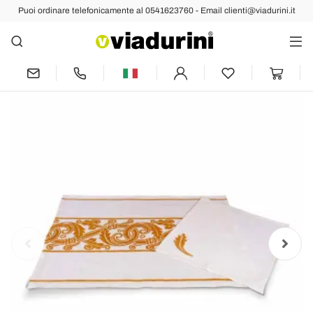
Puoi ordinare telefonicamente al 0541623760 - Email clienti@viadurini.it
Indietro
Prec
Succ
Servizio Colazione Artigianale Italiano
Stampa a Mano su Tessuti Antichi d'Arte