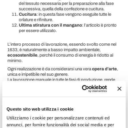
del tessuto necessaria per la preparazione alla fase
successiva, quella della confezione e cucitura.
Cucitura
: in questa fase vengono
eseguite tutte le
orlature e rifiniture.
Ultima stiratura
con il mangano
: l’articolo è pronto
per essere utilizzato.
L’intero processo di lavorazione, essendo svolto come nel
1633, è naturalmente a basso impatto ambientale,
ecosostenibile
, perché il consumo di energia è ridotto al
minimo.
Ogni realizzazione è da considerarsi una vera
opera d’arte
,
unica e irripetibile nel suo genere.
La lavorazione manuale in tutte le fasi di produzione, rende
unico ogni singolo articolo e ogni piccolo particolare che
potrebbe sembrare una imperfezione, dimostra che il lavoro
è stato eseguito da un
maestro artigiano
e non da una
macchina.
Questo sito web utilizza i cookie
Informazioni tecniche:
Utilizziamo i cookie per personalizzare contenuti ed
Tessuto
: 100% Lino
annunci, per fornire funzionalità dei social media e per
Dimensioni
: Tovaglietta 60 x 40 cm; Tovagliolo 30 x