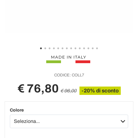
CODICE:
COLL7
€ 76,80
-20% di sconto
€ 96,00
Colore