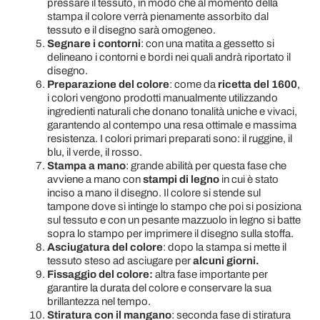
pressare il tessuto, in modo che al momento della
stampa il colore verrà pienamente assorbito dal
tessuto e il disegno sarà omogeneo.
Segnare i contorni
: con una matita a gessetto si
delineano i contorni e bordi nei quali andrà riportato il
disegno.
Preparazione del colore
: come da
ricetta del 1600
,
i colori vengono prodotti manualmente utilizzando
ingredienti naturali che donano tonalità uniche e vivaci,
garantendo al contempo una resa ottimale e massima
resistenza.
I colori primari preparati sono: il ruggine, il
blu, il verde, il rosso.
Stampa a mano
:
grande abilità per questa fase che
avviene a mano con
stampi di legno
in cui è stato
inciso a mano il disegno. Il colore si stende sul
tampone dove si intinge lo stampo che poi si posiziona
sul tessuto e con un pesante mazzuolo in legno si batte
sopra lo stampo per imprimere il disegno sulla stoffa.
Asciugatura del colore
:
dopo la stampa si mette il
tessuto steso ad asciugare per
alcuni giorni.
Fissaggio del colore:
altra fase importante per
garantire la durata del colore e conservare la sua
brillantezza nel tempo.
Stiratura con il mangano
: seconda fase di stiratura