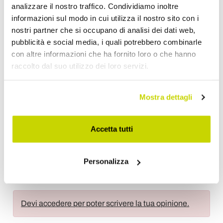
analizzare il nostro traffico. Condividiamo inoltre
30 cm.
3 possibili stampe
disponibili: Blu, con antico disegno
informazioni sul modo in cui utilizza il nostro sito con i
del
Melograno
, simbolo di abbondanza e
nostri partner che si occupano di analisi dei dati web,
prosperità; Blu, con antico disegno tradizionale di
pubblicità e social media, i quali potrebbero combinarle
Uccellino che becca l'uva
; Ruggine, con antico
disegno del
Nodo
d'amore
dei Malatesta (una famiglia
con altre informazioni che ha fornito loro o che hanno
feudale italiana che segna la storia del territorio),
raccolto dal suo utilizzo dei loro servizi.
simbolo del loro legame indissolubile.
Istruzioni lavaggio
: Si può lavare in lavatrice.
L’articolo verrà spedito con dettagliate istruzioni per il
Mostra dettagli
lavaggio.
Accetta tutti
Richiedi Informazioni
Opinione dei clienti
Personalizza
Devi accedere per poter scrivere la tua opinione.