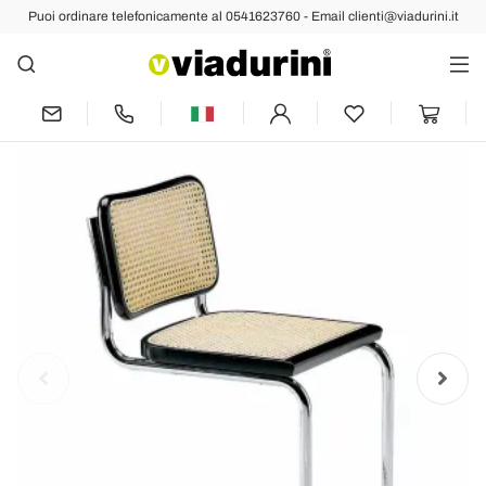
Puoi ordinare telefonicamente al 0541623760 - Email clienti@viadurini.it
Indietro
Prec
Succ
Sedia Ufficio in Paglia con Struttura in
Acciaio e Legno Made in Italy - Baviera