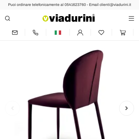
Puoi ordinare telefonicamente al 0541623760 - Email clienti@viadurini.it
Indietro
Prec
Succ
Sedia Sala da Pranzo Rivestita in Velluto
Made in Italy 4 Pezzi - Victory