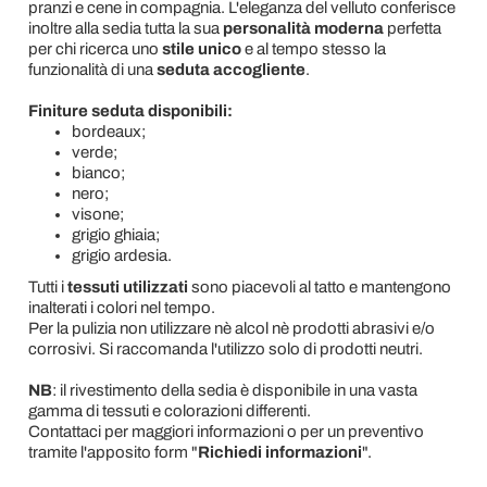
pranzi e cene in compagnia. L'eleganza del velluto conferisce
inoltre alla sedia tutta la sua
personalità moderna
perfetta
per chi ricerca uno
stile unico
e al tempo stesso la
funzionalità di una
seduta accogliente
.
Finiture seduta disponibili:
bordeaux;
verde;
bianco;
nero;
visone;
grigio ghiaia;
grigio ardesia.
Tutti i
tessuti utilizzati
sono piacevoli al tatto e mantengono
inalterati i colori nel tempo.
Per la pulizia non utilizzare nè alcol nè prodotti abrasivi e/o
corrosivi. Si raccomanda l'utilizzo solo di prodotti neutri.
NB
: il rivestimento della sedia è disponibile in una vasta
gamma di tessuti e colorazioni differenti.
Contattaci per maggiori informazioni o per un preventivo
tramite l'apposito form "
Richiedi informazioni
".